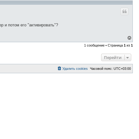
р и потом его "активировать"?
В
е
1 сообщение • Страница
1
из
1
р
н
у
Перейти
т
ь
с
Удалить cookies
Часовой пояс:
UTC+03:00
я
к
н
а
ч
а
л
у