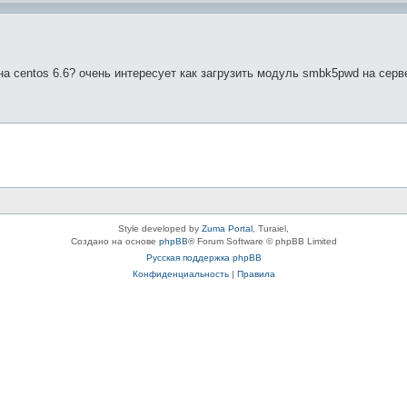
а centos 6.6? очень интересует как загрузить модуль smbk5pwd на серве
Style developed by
Zuma Portal
, Turaiel,
Создано на основе
phpBB
® Forum Software © phpBB Limited
Русская поддержка phpBB
Конфиденциальность
|
Правила