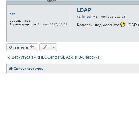
Автор
LDAP
ssn
С
#1
ssn
»
14 июл 2017, 12:08
о
Сообщения:
1
о
Зарегистрирован:
14 июл 2017, 12:02
Коллеги, подымал кто
LDAP н
б
щ
е
н
и
Ответить
е
Вернуться в «RHEL/Centos/SL Архив (3-6 версии)»
Список форумов