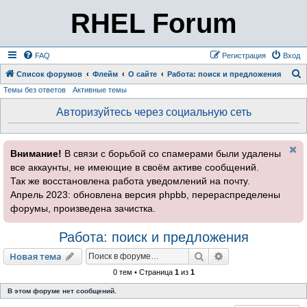
RHEL Forum
FAQ
Регистрация
Вход
Список форумов
Флейм
О сайте
Работа: поиск и предложения
Темы без ответов
Активные темы
о
и
Авторизуйтесь через социальную сеть
с
к
Внимание!
В связи с борьбой со спамерами были удалены
все аккаунты, не имеющие в своём активе сообщений.
Так же восстановлена работа уведомлений на почту.
Апрель 2023: обновлена версия phpbb, перераспределены
форумы, произведена зачистка.
Работа: поиск и предложения
Поиск
Расширенный пои
Новая тема
0 тем • Страница
1
из
1
В этом форуме нет сообщений.