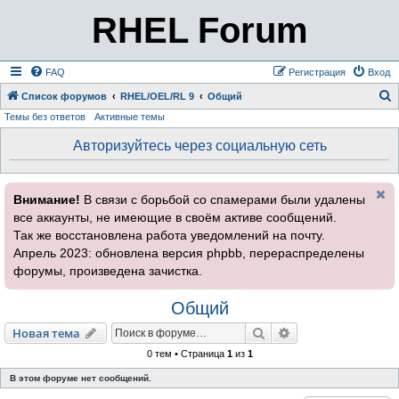
RHEL Forum
FAQ
Регистрация
Вход
Список форумов
RHEL/OEL/RL 9
Общий
Темы без ответов
Активные темы
о
и
Авторизуйтесь через социальную сеть
с
к
Внимание!
В связи с борьбой со спамерами были удалены
все аккаунты, не имеющие в своём активе сообщений.
Так же восстановлена работа уведомлений на почту.
Апрель 2023: обновлена версия phpbb, перераспределены
форумы, произведена зачистка.
Общий
Поиск
Расширенный пои
Новая тема
0 тем • Страница
1
из
1
В этом форуме нет сообщений.