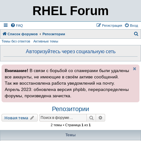
RHEL Forum
FAQ
Регистрация
Вход
Список форумов
Репозитории
Темы без ответов
Активные темы
о
и
Авторизуйтесь через социальную сеть
с
к
Внимание!
В связи с борьбой со спамерами были удалены
все аккаунты, не имеющие в своём активе сообщений.
Так же восстановлена работа уведомлений на почту.
Апрель 2023: обновлена версия phpbb, перераспределены
форумы, произведена зачистка.
Репозитории
Поиск
Расширенный пои
Новая тема
2 темы • Страница
1
из
1
Темы