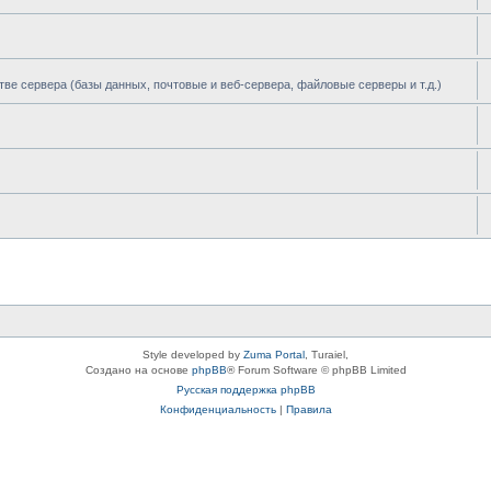
тве сервера (базы данных, почтовые и веб-сервера, файловые серверы и т.д.)
Style developed by
Zuma Portal
, Turaiel,
Создано на основе
phpBB
® Forum Software © phpBB Limited
Русская поддержка phpBB
Конфиденциальность
|
Правила