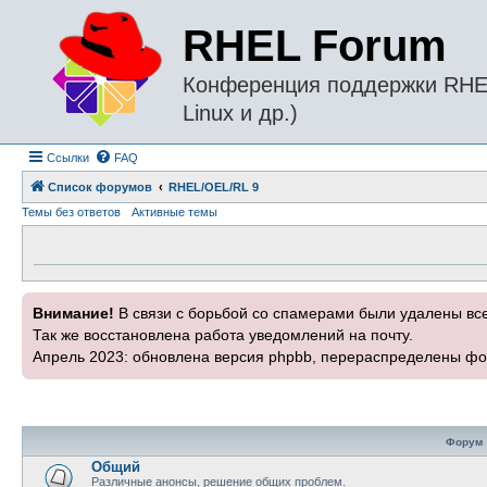
RHEL Forum
Конференция поддержки RHEL 
Linux и др.)
Ссылки
FAQ
Список форумов
RHEL/OEL/RL 9
Темы без ответов
Активные темы
Внимание!
В связи с борьбой со спамерами были удалены вс
Так же восстановлена работа уведомлений на почту.
Апрель 2023: обновлена версия phpbb, перераспределены фо
Форум
Общий
Различные анонсы, решение общих проблем.