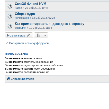
CentOS 6.4 and KVM
kaass
»
26 май 2013, 19:47
Сборка ядра
xxnikolayxx
»
13 май 2013, 07:28
Как примонтировать яндекс диск к серверу
subputnik
»
11 мар 2013, 11:34
Новая тема
Вернуться к списку форумов
ПРАВА ДОСТУПА
Вы
не можете
начинать темы
Вы
не можете
отвечать на сообщения
Вы
не можете
редактировать свои сообщения
Вы
не можете
удалять свои сообщения
Вы
не можете
добавлять вложения
Список форумов