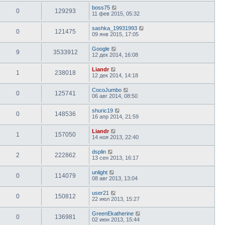
boss75
0
129293
11 фев 2015, 05:32
sashka_19931993
0
121475
09 янв 2015, 17:05
Google
9
3533912
12 дек 2014, 16:08
Liandr
1
238018
12 дек 2014, 14:18
CocoJumbo
0
125741
06 авг 2014, 08:50
shuric19
0
148536
16 апр 2014, 21:59
Liandr
1
157050
14 ноя 2013, 22:40
dsplin
2
222862
13 сен 2013, 16:17
unlight
0
114079
08 авг 2013, 13:04
user21
0
150812
22 июл 2013, 15:27
GreenEkatherine
0
136981
02 июн 2013, 15:44