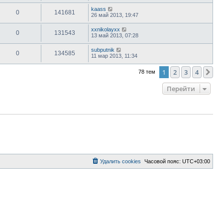
kaass
0
141681
26 май 2013, 19:47
xxnikolayxx
0
131543
13 май 2013, 07:28
subputnik
0
134585
11 мар 2013, 11:34
1
2
3
4
Сл
78 тем
Перейти
Удалить cookies
Часовой пояс:
UTC+03:00