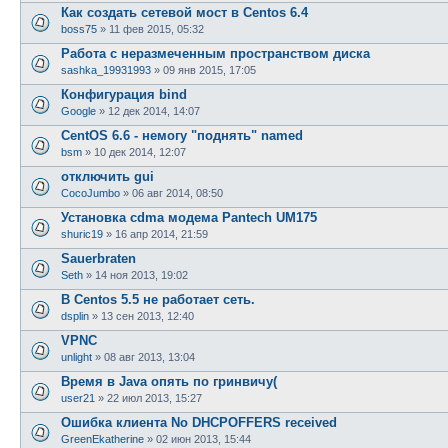
Как создать сетевой мост в Centos 6.4
boss75
»
11 фев 2015, 05:32
Работа с неразмеченным пространством диска
sashka_19931993
»
09 янв 2015, 17:05
Конфигурация bind
Google
»
12 дек 2014, 14:07
CentOS 6.6 - немогу "поднять" named
bsm
»
10 дек 2014, 12:07
отключить gui
CocoJumbo
»
06 авг 2014, 08:50
Установка cdma модема Pantech UM175
shuric19
»
16 апр 2014, 21:59
Sauerbraten
Seth
»
14 ноя 2013, 19:02
В Centos 5.5 не работает сеть.
dsplin
»
13 сен 2013, 12:40
VPNC
unlight
»
08 авг 2013, 13:04
Время в Java опять по гринвичу(
user21
»
22 июл 2013, 15:27
Ошибка клиента No DHCPOFFERS received
GreenEkatherine
»
02 июн 2013, 15:44