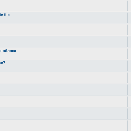
e file
оноблока
me?