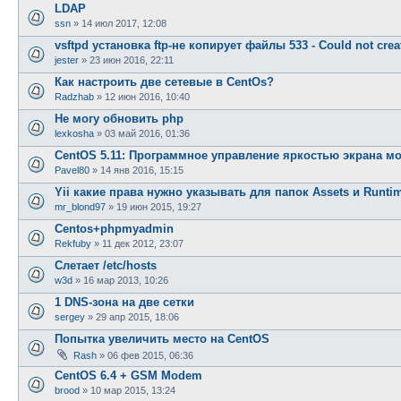
LDAP
ssn
»
14 июл 2017, 12:08
vsftpd установка ftp-не копирует файлы 533 - Could not creat
jester
»
23 июн 2016, 22:11
Как настроить две сетевые в CentOs?
Radzhab
»
12 июн 2016, 10:40
Не могу обновить php
lexkosha
»
03 май 2016, 01:36
CentOS 5.11: Программное управление яркостью экрана м
Pavel80
»
14 янв 2016, 15:15
Yii какие права нужно указывать для папок Assets и Runti
mr_blond97
»
19 июн 2015, 19:27
Centos+phpmyadmin
Rekfuby
»
11 дек 2012, 23:07
Слетает /etc/hosts
w3d
»
16 мар 2013, 10:26
1 DNS-зона на две сетки
sergey
»
29 апр 2015, 18:06
Попытка увеличить место на CentOS
Rash
»
06 фев 2015, 06:36
CentOS 6.4 + GSM Modem
brood
»
10 мар 2015, 13:24