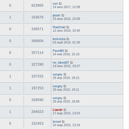
ssn
0
822865
14 июл 2017, 12:08
jester
1
163676
23 июн 2016, 23:09
Radzhab
0
336571
12 июн 2016, 10:40
lexkosha
0
340604
03 май 2016, 01:36
Pavel80
0
357114
14 янв 2016, 15:15
mr_blond97
0
327290
19 июн 2015, 19:27
sergey
1
197332
29 апр 2015, 18:21
sergey
1
197253
29 апр 2015, 18:11
sergey
0
328590
29 апр 2015, 18:06
Liandr
1
264023
17 мар 2015, 13:53
brood
0
152453
10 мар 2015, 13:24