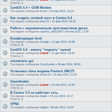
Ответы:
1
CentOS 6.4 + GSM Modem
Последнее сообщение
brood
«
10 мар 2015, 13:24
Как создать сетевой мост в Centos 6.4
Последнее сообщение
boss75
«
11 фев 2015, 05:32
Работа с неразмеченным пространством диска
Последнее сообщение
sashka_19931993
«
09 янв 2015, 17:05
Конфигурация bind
Последнее сообщение
Google
«
12 дек 2014, 16:08
Ответы:
9
CentOS 6.6 - немогу "поднять" named
Последнее сообщение
Liandr
«
12 дек 2014, 14:18
Ответы:
1
отключить gui
Последнее сообщение
CocoJumbo
«
06 авг 2014, 08:50
Установка cdma модема Pantech UM175
Последнее сообщение
shuric19
«
16 апр 2014, 21:59
Sauerbraten
Последнее сообщение
Liandr
«
14 ноя 2013, 22:40
Ответы:
1
В Centos 5.5 не работает сеть.
Последнее сообщение
dsplin
«
13 сен 2013, 16:17
Ответы:
2
VPNC
Последнее сообщение
unlight
«
08 авг 2013, 13:04