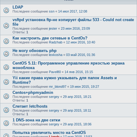
LDAP
Последнее сообщение
ssn
«
14 июл 2017, 12:08
vsftpd установка ftp-не копирует файлы 533 - Could not create
file
Последнее сообщение
jester
«
23 июн 2016, 23:09
Ответы:
1
Как настроить две сетевые в CentOs?
Последнее сообщение
Radzhab
«
12 июн 2016, 10:40
Не могу обновить php
Последнее сообщение
lexkosha
«
03 май 2016, 01:36
CentOS 5.11: Программное управление яркостью экрана
моноблока
Последнее сообщение
Pavel80
«
14 янв 2016, 15:15
Yii какие права нужно указывать для папок Assets и
Runtime?
Последнее сообщение
mr_blond97
«
19 июн 2015, 19:27
Centos+phpmyadmin
Последнее сообщение
sergey
«
29 апр 2015, 18:21
Ответы:
1
Слетает /etc/hosts
Последнее сообщение
sergey
«
29 апр 2015, 18:11
Ответы:
1
1 DNS-зона на две сетки
Последнее сообщение
sergey
«
29 апр 2015, 18:06
Попытка увеличить место на CentOS
Последнее сообщение
Liandr
«
17 мар 2015, 13:53