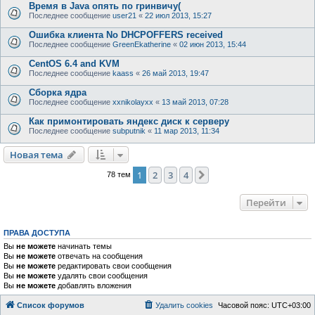
Время в Java опять по гринвичу(
Последнее сообщение
user21
«
22 июл 2013, 15:27
Ошибка клиента No DHCPOFFERS received
Последнее сообщение
GreenEkatherine
«
02 июн 2013, 15:44
CentOS 6.4 and KVM
Последнее сообщение
kaass
«
26 май 2013, 19:47
Сборка ядра
Последнее сообщение
xxnikolayxx
«
13 май 2013, 07:28
Как примонтировать яндекс диск к серверу
Последнее сообщение
subputnik
«
11 мар 2013, 11:34
Новая тема
1
2
3
4
След.
78 тем
Перейти
ПРАВА ДОСТУПА
Вы
не можете
начинать темы
Вы
не можете
отвечать на сообщения
Вы
не можете
редактировать свои сообщения
Вы
не можете
удалять свои сообщения
Вы
не можете
добавлять вложения
Список форумов
Удалить cookies
Часовой пояс:
UTC+03:00