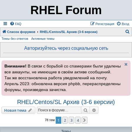
RHEL Forum
FAQ
Регистрация
Вход
Список форумов
RHEL/Centos/SL Архив (3-6 версии)
Темы без ответов
Активные темы
о
и
Авторизуйтесь через социальную сеть
с
к
Внимание!
В связи с борьбой со спамерами были удалены
все аккаунты, не имеющие в своём активе сообщений.
Так же восстановлена работа уведомлений на почту.
Апрель 2023: обновлена версия phpbb, перераспределены
форумы, произведена зачистка.
RHEL/Centos/SL Архив (3-6 версии)
Поиск
Расширенный пои
Новая тема
1
2
3
4
След.
78 тем
Темы