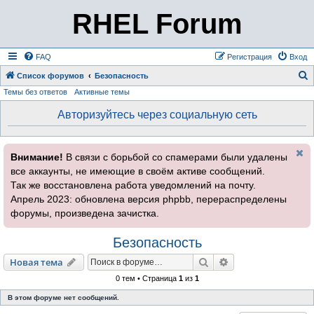
RHEL Forum
FAQ
Регистрация
Вход
Список форумов
Безопасность
Темы без ответов
Активные темы
о
и
Авторизуйтесь через социальную сеть
с
к
Внимание!
В связи с борьбой со спамерами были удалены
все аккаунты, не имеющие в своём активе сообщений.
Так же восстановлена работа уведомлений на почту.
Апрель 2023: обновлена версия phpbb, перераспределены
форумы, произведена зачистка.
Безопасность
Поиск
Расширенный пои
Новая тема
0 тем • Страница
1
из
1
В этом форуме нет сообщений.