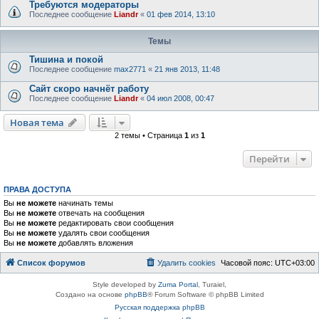
Требуются модераторы
Последнее сообщение
Liandr
«
01 фев 2014, 13:10
Темы
Тишина и покой
Последнее сообщение
max2771
«
21 янв 2013, 11:48
Сайт скоро начнёт работу
Последнее сообщение
Liandr
«
04 июл 2008, 00:47
Новая тема
2 темы • Страница
1
из
1
Перейти
ПРАВА ДОСТУПА
Вы
не можете
начинать темы
Вы
не можете
отвечать на сообщения
Вы
не можете
редактировать свои сообщения
Вы
не можете
удалять свои сообщения
Вы
не можете
добавлять вложения
Список форумов
Удалить cookies
Часовой пояс:
UTC+03:00
Style developed by
Zuma Portal
, Turaiel,
Создано на основе
phpBB
® Forum Software © phpBB Limited
Русская поддержка phpBB