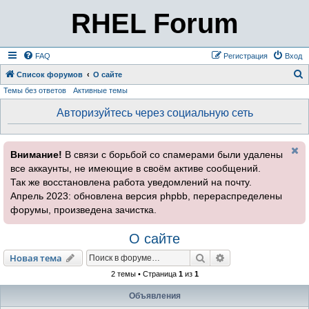
RHEL Forum
FAQ
Регистрация
Вход
Список форумов
О сайте
Темы без ответов
Активные темы
о
и
Авторизуйтесь через социальную сеть
с
к
Внимание!
В связи с борьбой со спамерами были удалены
все аккаунты, не имеющие в своём активе сообщений.
Так же восстановлена работа уведомлений на почту.
Апрель 2023: обновлена версия phpbb, перераспределены
форумы, произведена зачистка.
О сайте
Поиск
Расширенный пои
Новая тема
2 темы • Страница
1
из
1
Объявления