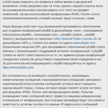
собой право изменять эти правила в любое время и сделаем всё
возможное, чтобы уведомить вас об этом, однако с вашей стороны было
бы разумным регулярно просматривать этот текст на предмет
изменений, так как использование конференции «RHEL Forum» после
обновления/исправления условий означает ваше согласие с ними.
Наши форумы работают под управлением программного обеспечения
для создания конференций phpBB (в дальнейшем «они», «программное
обеспечение phpBB», «www.phpbb.com», «phpBB Limited», «phpBB
Teams»), выпущенного по лицензии «
GNU General Public License v2
» (в
дальнейшем «GPL»). Скачать его можно по адресу
www.phpbb.com
.
Ограничения лицензии GPL для программного обеспечения phpBB строго
связаны с организацией и поддержкой интернет-конференций, и phpBB
Limited не несёт ответственности за то, что администрация конференций
определяет в качестве допустимого содержания и/или поведения в них.
За дополнительной информацией о phpBB обращайтесь по адресу
https://www.phpbb.com/
.
Вы соглашаетесь не размещать оскорбительных, угрожающих,
клеветнических сообщений, порнографических сообщений, призывов к
национальной розни и прочих сообщений, которые могут нарушить
законы вашей страны, страны, которая предоставляет услуги хостинга
для форумов «RHEL Forum» или международное право. Попытки
размещения таких сообщений могут привести к вашему немедленному
отключению от конференции, при этом ваш провайдер будет поставлен в
известность, если мы сочтём это нужным. IP-адреса всех сообщений