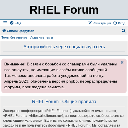
RHEL Forum
FAQ
Регистрация
Вход
Список форумов
Темы без ответов
Активные темы
о
и
Авторизуйтесь через социальную сеть
с
к
Внимание!
В связи с борьбой со спамерами были удалены
все аккаунты, не имеющие в своём активе сообщений.
Так же восстановлена работа уведомлений на почту.
Апрель 2023: обновлена версия phpbb, перераспределены
форумы, произведена зачистка.
RHEL Forum - Общие правила
Заходя на конференцию «RHEL Forum» (в дальнейшем «мы», «наш»,
«RHEL Forum», «https://rhelforum.ru»), вы подтверждаете своё согласие со
следующими условиями. Если вы не согласны с ними, пожалуйста, не
заходите и не пользуйтесь форумами «RHEL Forum». Мы оставляем за