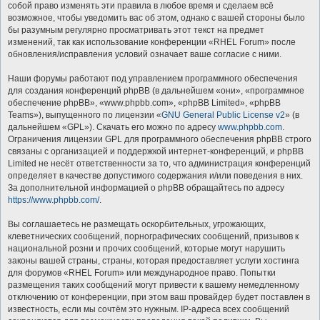
собой право изменять эти правила в любое время и сделаем всё
возможное, чтобы уведомить вас об этом, однако с вашей стороны было
бы разумным регулярно просматривать этот текст на предмет
изменений, так как использование конференции «RHEL Forum» после
обновления/исправления условий означает ваше согласие с ними.
Наши форумы работают под управлением программного обеспечения
для создания конференций phpBB (в дальнейшем «они», «программное
обеспечение phpBB», «www.phpbb.com», «phpBB Limited», «phpBB
Teams»), выпущенного по лицензии «
GNU General Public License v2
» (в
дальнейшем «GPL»). Скачать его можно по адресу
www.phpbb.com
.
Ограничения лицензии GPL для программного обеспечения phpBB строго
связаны с организацией и поддержкой интернет-конференций, и phpBB
Limited не несёт ответственности за то, что администрация конференций
определяет в качестве допустимого содержания и/или поведения в них.
За дополнительной информацией о phpBB обращайтесь по адресу
https://www.phpbb.com/
.
Вы соглашаетесь не размещать оскорбительных, угрожающих,
клеветнических сообщений, порнографических сообщений, призывов к
национальной розни и прочих сообщений, которые могут нарушить
законы вашей страны, страны, которая предоставляет услуги хостинга
для форумов «RHEL Forum» или международное право. Попытки
размещения таких сообщений могут привести к вашему немедленному
отключению от конференции, при этом ваш провайдер будет поставлен в
известность, если мы сочтём это нужным. IP-адреса всех сообщений