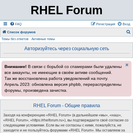
RHEL Forum
FAQ
Регистрация
Вход
Список форумов
Темы без ответов
Активные темы
о
и
Авторизуйтесь через социальную сеть
с
к
Внимание!
В связи с борьбой со спамерами были удалены
все аккаунты, не имеющие в своём активе сообщений.
Так же восстановлена работа уведомлений на почту.
Апрель 2023: обновлена версия phpbb, перераспределены
форумы, произведена зачистка.
RHEL Forum - Общие правила
Заходя на конференцию «RHEL Forum» (в дальнейшем «мы», «наш»,
«RHEL Forum», «https://rhelforum.ru»), вы подтверждаете своё согласие со
следующими условиями. Если вы не согласны с ними, пожалуйста, не
заходите и не пользуйтесь форумами «RHEL Forum». Мы оставляем за