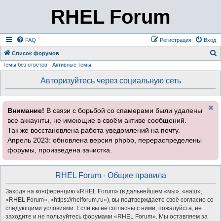
RHEL Forum
FAQ
Регистрация
Вход
Список форумов
Темы без ответов
Активные темы
о
и
Авторизуйтесь через социальную сеть
с
к
Внимание!
В связи с борьбой со спамерами были удалены
все аккаунты, не имеющие в своём активе сообщений.
Так же восстановлена работа уведомлений на почту.
Апрель 2023: обновлена версия phpbb, перераспределены
форумы, произведена зачистка.
RHEL Forum - Общие правила
Заходя на конференцию «RHEL Forum» (в дальнейшем «мы», «наш»,
«RHEL Forum», «https://rhelforum.ru»), вы подтверждаете своё согласие со
следующими условиями. Если вы не согласны с ними, пожалуйста, не
заходите и не пользуйтесь форумами «RHEL Forum». Мы оставляем за