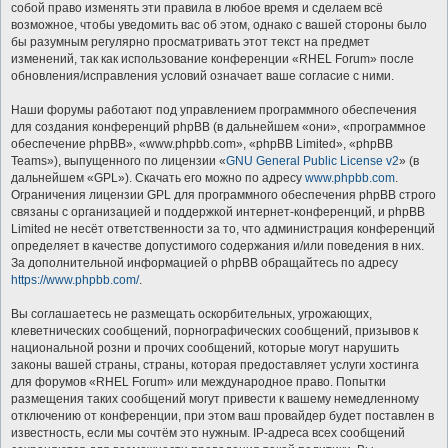
собой право изменять эти правила в любое время и сделаем всё
возможное, чтобы уведомить вас об этом, однако с вашей стороны было
бы разумным регулярно просматривать этот текст на предмет
изменений, так как использование конференции «RHEL Forum» после
обновления/исправления условий означает ваше согласие с ними.
Наши форумы работают под управлением программного обеспечения
для создания конференций phpBB (в дальнейшем «они», «программное
обеспечение phpBB», «www.phpbb.com», «phpBB Limited», «phpBB
Teams»), выпущенного по лицензии «
GNU General Public License v2
» (в
дальнейшем «GPL»). Скачать его можно по адресу
www.phpbb.com
.
Ограничения лицензии GPL для программного обеспечения phpBB строго
связаны с организацией и поддержкой интернет-конференций, и phpBB
Limited не несёт ответственности за то, что администрация конференций
определяет в качестве допустимого содержания и/или поведения в них.
За дополнительной информацией о phpBB обращайтесь по адресу
https://www.phpbb.com/
.
Вы соглашаетесь не размещать оскорбительных, угрожающих,
клеветнических сообщений, порнографических сообщений, призывов к
национальной розни и прочих сообщений, которые могут нарушить
законы вашей страны, страны, которая предоставляет услуги хостинга
для форумов «RHEL Forum» или международное право. Попытки
размещения таких сообщений могут привести к вашему немедленному
отключению от конференции, при этом ваш провайдер будет поставлен в
известность, если мы сочтём это нужным. IP-адреса всех сообщений