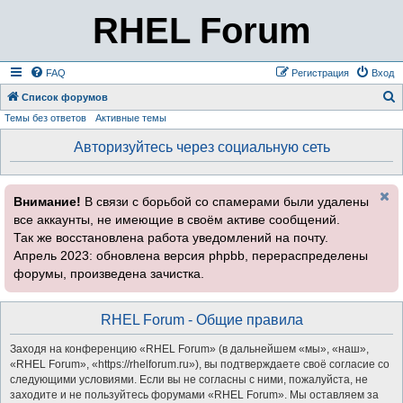
RHEL Forum
FAQ
Регистрация
Вход
Список форумов
Темы без ответов
Активные темы
о
и
Авторизуйтесь через социальную сеть
с
к
Внимание!
В связи с борьбой со спамерами были удалены
все аккаунты, не имеющие в своём активе сообщений.
Так же восстановлена работа уведомлений на почту.
Апрель 2023: обновлена версия phpbb, перераспределены
форумы, произведена зачистка.
RHEL Forum - Общие правила
Заходя на конференцию «RHEL Forum» (в дальнейшем «мы», «наш»,
«RHEL Forum», «https://rhelforum.ru»), вы подтверждаете своё согласие со
следующими условиями. Если вы не согласны с ними, пожалуйста, не
заходите и не пользуйтесь форумами «RHEL Forum». Мы оставляем за