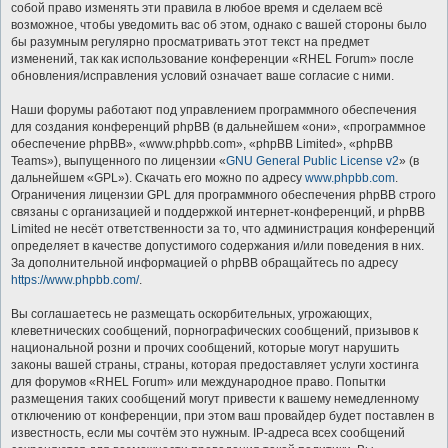
собой право изменять эти правила в любое время и сделаем всё
возможное, чтобы уведомить вас об этом, однако с вашей стороны было
бы разумным регулярно просматривать этот текст на предмет
изменений, так как использование конференции «RHEL Forum» после
обновления/исправления условий означает ваше согласие с ними.
Наши форумы работают под управлением программного обеспечения
для создания конференций phpBB (в дальнейшем «они», «программное
обеспечение phpBB», «www.phpbb.com», «phpBB Limited», «phpBB
Teams»), выпущенного по лицензии «
GNU General Public License v2
» (в
дальнейшем «GPL»). Скачать его можно по адресу
www.phpbb.com
.
Ограничения лицензии GPL для программного обеспечения phpBB строго
связаны с организацией и поддержкой интернет-конференций, и phpBB
Limited не несёт ответственности за то, что администрация конференций
определяет в качестве допустимого содержания и/или поведения в них.
За дополнительной информацией о phpBB обращайтесь по адресу
https://www.phpbb.com/
.
Вы соглашаетесь не размещать оскорбительных, угрожающих,
клеветнических сообщений, порнографических сообщений, призывов к
национальной розни и прочих сообщений, которые могут нарушить
законы вашей страны, страны, которая предоставляет услуги хостинга
для форумов «RHEL Forum» или международное право. Попытки
размещения таких сообщений могут привести к вашему немедленному
отключению от конференции, при этом ваш провайдер будет поставлен в
известность, если мы сочтём это нужным. IP-адреса всех сообщений