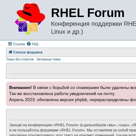
RHEL Forum
Конференция поддержки RHEL 
Linux и др.)
Ссылки
FAQ
Список форумов
Темы без ответов
Активные темы
Внимание!
В связи с борьбой со спамерами были удалены вс
Так же восстановлена работа уведомлений на почту.
Апрель 2023: обновлена версия phpbb, перераспределены фо
Заходя на конференцию «RHEL Forum» (в дальнейшем «мы», «наш», «RHEL
и не пользуйтесь форумами «RHEL Forum». Мы оставляем за собой прав
регулярно просматривать этот текст на предмет изменений, так как и