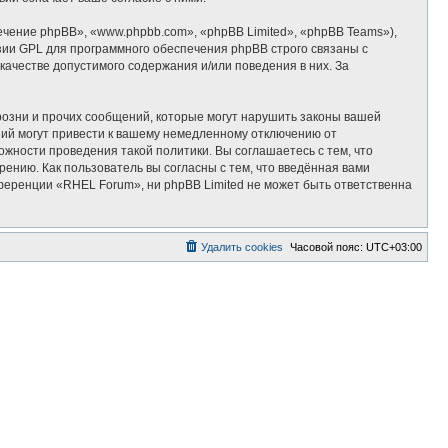
ение phpBB», «www.phpbb.com», «phpBB Limited», «phpBB Teams»),
зии GPL для программного обеспечения phpBB строго связаны с
качестве допустимого содержания и/или поведения в них. За
озни и прочих сообщений, которые могут нарушить законы вашей
ий могут привести к вашему немедленному отключению от
ожности проведения такой политики. Вы соглашаетесь с тем, что
ению. Как пользователь вы согласны с тем, что введённая вами
ференции «RHEL Forum», ни phpBB Limited не может быть ответственна
Удалить cookies
Часовой пояс:
UTC+03:00