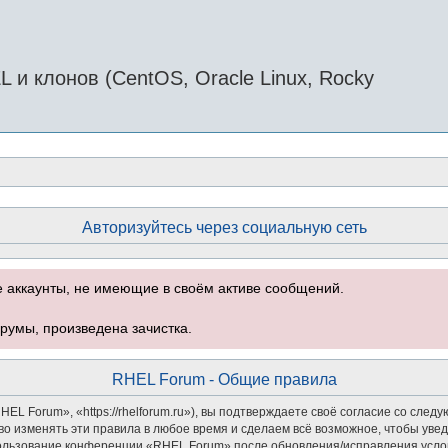
и клонов (CentOS, Oracle Linux, Rocky
Авторизуйтесь через социальную сеть
е аккаунты, не имеющие в своём активе сообщений.
румы, произведена зачистка.
RHEL Forum - Общие правила
 Forum», «https://rhelforum.ru»), вы подтверждаете своё согласие со следу
о изменять эти правила в любое время и сделаем всё возможное, чтобы увед
спользование конференции «RHEL Forum» после обновления/исправления услов