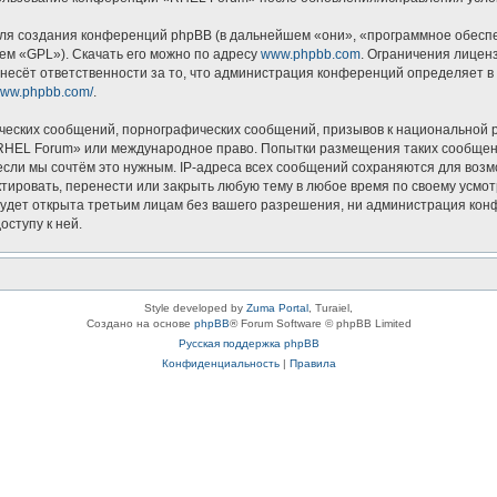
я создания конференций phpBB (в дальнейшем «они», «программное обеспеч
ем «GPL»). Скачать его можно по адресу
www.phpbb.com
. Ограничения лицен
несёт ответственности за то, что администрация конференций определяет в 
/www.phpbb.com/
.
ческих сообщений, порнографических сообщений, призывов к национальной р
 «RHEL Forum» или международное право. Попытки размещения таких сообщен
если мы сочтём это нужным. IP-адреса всех сообщений сохраняются для возм
ровать, перенести или закрыть любую тему в любое время по своему усмотр
будет открыта третьим лицам без вашего разрешения, ни администрация кон
оступу к ней.
Style developed by
Zuma Portal
, Turaiel,
Создано на основе
phpBB
® Forum Software © phpBB Limited
Русская поддержка phpBB
Конфиденциальность
|
Правила