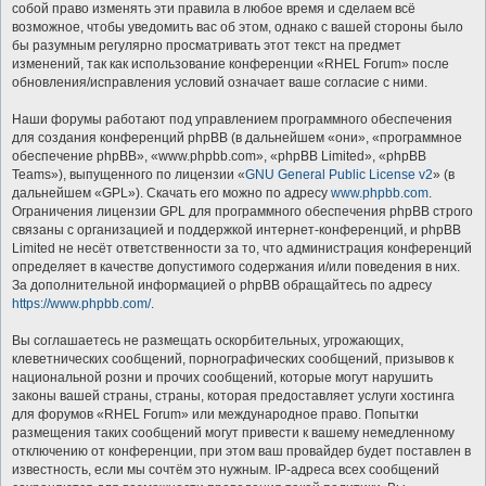
собой право изменять эти правила в любое время и сделаем всё
возможное, чтобы уведомить вас об этом, однако с вашей стороны было
бы разумным регулярно просматривать этот текст на предмет
изменений, так как использование конференции «RHEL Forum» после
обновления/исправления условий означает ваше согласие с ними.
Наши форумы работают под управлением программного обеспечения
для создания конференций phpBB (в дальнейшем «они», «программное
обеспечение phpBB», «www.phpbb.com», «phpBB Limited», «phpBB
Teams»), выпущенного по лицензии «
GNU General Public License v2
» (в
дальнейшем «GPL»). Скачать его можно по адресу
www.phpbb.com
.
Ограничения лицензии GPL для программного обеспечения phpBB строго
связаны с организацией и поддержкой интернет-конференций, и phpBB
Limited не несёт ответственности за то, что администрация конференций
определяет в качестве допустимого содержания и/или поведения в них.
За дополнительной информацией о phpBB обращайтесь по адресу
https://www.phpbb.com/
.
Вы соглашаетесь не размещать оскорбительных, угрожающих,
клеветнических сообщений, порнографических сообщений, призывов к
национальной розни и прочих сообщений, которые могут нарушить
законы вашей страны, страны, которая предоставляет услуги хостинга
для форумов «RHEL Forum» или международное право. Попытки
размещения таких сообщений могут привести к вашему немедленному
отключению от конференции, при этом ваш провайдер будет поставлен в
известность, если мы сочтём это нужным. IP-адреса всех сообщений