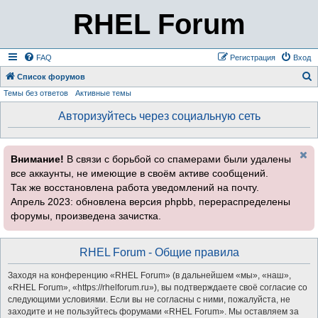
RHEL Forum
FAQ
Регистрация
Вход
Список форумов
Темы без ответов
Активные темы
о
и
Авторизуйтесь через социальную сеть
с
к
Внимание!
В связи с борьбой со спамерами были удалены
все аккаунты, не имеющие в своём активе сообщений.
Так же восстановлена работа уведомлений на почту.
Апрель 2023: обновлена версия phpbb, перераспределены
форумы, произведена зачистка.
RHEL Forum - Общие правила
Заходя на конференцию «RHEL Forum» (в дальнейшем «мы», «наш»,
«RHEL Forum», «https://rhelforum.ru»), вы подтверждаете своё согласие со
следующими условиями. Если вы не согласны с ними, пожалуйста, не
заходите и не пользуйтесь форумами «RHEL Forum». Мы оставляем за