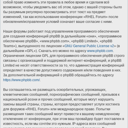
собой право изменять эти правила в любое время и сделаем всё
возможное, чтобы уведомить вас об этом, однако с вашей стороны было
бы разумным регулярно просматривать этот текст на предмет
изменений, так как использование конференции «RHEL Forum» после
обновления/исправления условий означает ваше согласие с ними.
Наши форумы работают под управлением программного обеспечения
для создания конференций phpBB (в дальнейшем «они», «программное
обеспечение phpBB», «www.phpbb.com», «phpBB Limited», «phpBB
Teams»), выпущенного по лицензии «
GNU General Public License v2
» (в
дальнейшем «GPL»). Скачать его можно по адресу
www.phpbb.com
.
Ограничения лицензии GPL для программного обеспечения phpBB строго
связаны с организацией и поддержкой интернет-конференций, и phpBB
Limited не несёт ответственности за то, что администрация конференций
определяет в качестве допустимого содержания и/или поведения в них.
За дополнительной информацией о phpBB обращайтесь по адресу
https://www.phpbb.com/
.
Вы соглашаетесь не размещать оскорбительных, угрожающих,
клеветнических сообщений, порнографических сообщений, призывов к
национальной розни и прочих сообщений, которые могут нарушить
законы вашей страны, страны, которая предоставляет услуги хостинга
для форумов «RHEL Forum» или международное право. Попытки
размещения таких сообщений могут привести к вашему немедленному
отключению от конференции, при этом ваш провайдер будет поставлен в
известность, если мы сочтём это нужным. IP-адреса всех сообщений