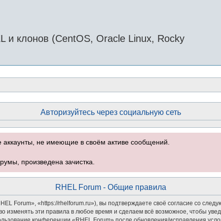
и клонов (CentOS, Oracle Linux, Rocky
Авторизуйтесь через социальную сеть
е аккаунты, не имеющие в своём активе сообщений.
румы, произведена зачистка.
RHEL Forum - Общие правила
 Forum», «https://rhelforum.ru»), вы подтверждаете своё согласие со следу
о изменять эти правила в любое время и сделаем всё возможное, чтобы увед
спользование конференции «RHEL Forum» после обновления/исправления услов