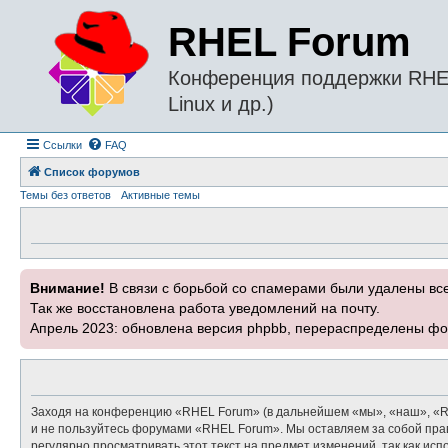
RHEL Forum
Конференция поддержки RHEL 
Linux и др.)
Ссылки
FAQ
Список форумов
Темы без ответов
Активные темы
Внимание!
В связи с борьбой со спамерами были удалены вс
Так же восстановлена работа уведомлений на почту.
Апрель 2023: обновлена версия phpbb, перераспределены фо
Заходя на конференцию «RHEL Forum» (в дальнейшем «мы», «наш», «RHEL
и не пользуйтесь форумами «RHEL Forum». Мы оставляем за собой прав
регулярно просматривать этот текст на предмет изменений, так как и