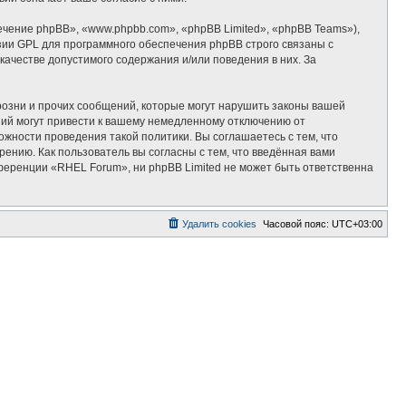
ение phpBB», «www.phpbb.com», «phpBB Limited», «phpBB Teams»),
зии GPL для программного обеспечения phpBB строго связаны с
качестве допустимого содержания и/или поведения в них. За
озни и прочих сообщений, которые могут нарушить законы вашей
ий могут привести к вашему немедленному отключению от
ожности проведения такой политики. Вы соглашаетесь с тем, что
ению. Как пользователь вы согласны с тем, что введённая вами
ференции «RHEL Forum», ни phpBB Limited не может быть ответственна
Удалить cookies
Часовой пояс:
UTC+03:00