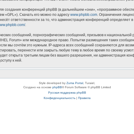
я создания конференций phpBB (в дальнейшем «они», «программное обеспеч
ем «GPL»). Скачать его можно по адресу
www.phpbb.com
. Ограничения лицен
несёт ответственности за то, что администрация конференций определяет в 
/www.phpbb.com/
.
ческих сообщений, порнографических сообщений, призывов к национальной р
 «RHEL Forum» или международное право. Попытки размещения таких сообщен
если мы сочтём это нужным. IP-адреса всех сообщений сохраняются для возм
ровать, перенести или закрыть любую тему в любое время по своему усмотр
будет открыта третьим лицам без вашего разрешения, ни администрация кон
оступу к ней.
Style developed by
Zuma Portal
, Turaiel,
Создано на основе
phpBB
® Forum Software © phpBB Limited
Русская поддержка phpBB
Конфиденциальность
|
Правила