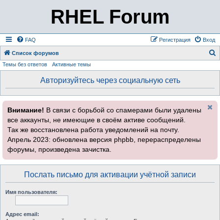
RHEL Forum
FAQ
Регистрация
Вход
Список форумов
Темы без ответов
Активные темы
о
и
Авторизуйтесь через социальную сеть
с
к
Внимание!
В связи с борьбой со спамерами были удалены
все аккаунты, не имеющие в своём активе сообщений.
Так же восстановлена работа уведомлений на почту.
Апрель 2023: обновлена версия phpbb, перераспределены
форумы, произведена зачистка.
Послать письмо для активации учётной записи
Имя пользователя:
Адрес email: