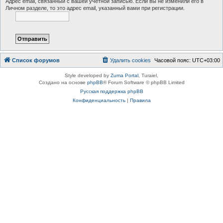
Адрес email, связанный с вашей учётной записью. Если вы не изменили его в
Личном разделе, то это адрес email, указанный вами при регистрации.
Список форумов
Удалить cookies
Часовой пояс:
UTC+03:00
Style developed by
Zuma Portal
, Turaiel,
Создано на основе
phpBB
® Forum Software © phpBB Limited
Русская поддержка phpBB
Конфиденциальность
|
Правила