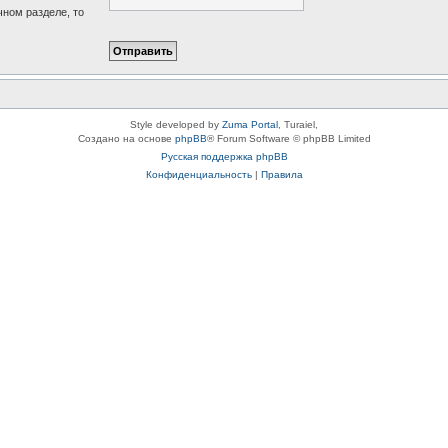
чном разделе, то
Style developed by
Zuma Portal
, Turaiel,
Создано на основе
phpBB
® Forum Software © phpBB Limited
Русская поддержка phpBB
Конфиденциальность
|
Правила