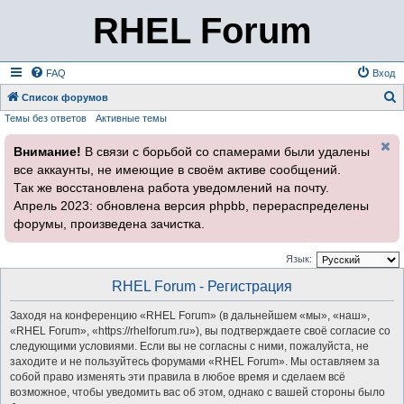
RHEL Forum
FAQ
Вход
Список форумов
Темы без ответов
Активные темы
о
и
Внимание!
В связи с борьбой со спамерами были удалены
с
все аккаунты, не имеющие в своём активе сообщений.
к
Так же восстановлена работа уведомлений на почту.
Апрель 2023: обновлена версия phpbb, перераспределены
форумы, произведена зачистка.
Язык:
RHEL Forum - Регистрация
Заходя на конференцию «RHEL Forum» (в дальнейшем «мы», «наш»,
«RHEL Forum», «https://rhelforum.ru»), вы подтверждаете своё согласие со
следующими условиями. Если вы не согласны с ними, пожалуйста, не
заходите и не пользуйтесь форумами «RHEL Forum». Мы оставляем за
собой право изменять эти правила в любое время и сделаем всё
возможное, чтобы уведомить вас об этом, однако с вашей стороны было