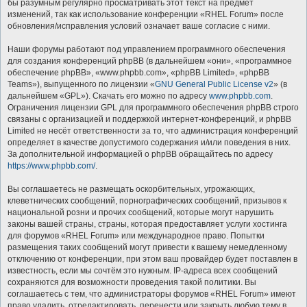
бы разумным регулярно просматривать этот текст на предмет
изменений, так как использование конференции «RHEL Forum» после
обновления/исправления условий означает ваше согласие с ними.
Наши форумы работают под управлением программного обеспечения
для создания конференций phpBB (в дальнейшем «они», «программное
обеспечение phpBB», «www.phpbb.com», «phpBB Limited», «phpBB
Teams»), выпущенного по лицензии «
GNU General Public License v2
» (в
дальнейшем «GPL»). Скачать его можно по адресу
www.phpbb.com
.
Ограничения лицензии GPL для программного обеспечения phpBB строго
связаны с организацией и поддержкой интернет-конференций, и phpBB
Limited не несёт ответственности за то, что администрация конференций
определяет в качестве допустимого содержания и/или поведения в них.
За дополнительной информацией о phpBB обращайтесь по адресу
https://www.phpbb.com/
.
Вы соглашаетесь не размещать оскорбительных, угрожающих,
клеветнических сообщений, порнографических сообщений, призывов к
национальной розни и прочих сообщений, которые могут нарушить
законы вашей страны, страны, которая предоставляет услуги хостинга
для форумов «RHEL Forum» или международное право. Попытки
размещения таких сообщений могут привести к вашему немедленному
отключению от конференции, при этом ваш провайдер будет поставлен в
известность, если мы сочтём это нужным. IP-адреса всех сообщений
сохраняются для возможности проведения такой политики. Вы
соглашаетесь с тем, что администраторы форумов «RHEL Forum» имеют
право удалить, отредактировать, перенести или закрыть любую тему в