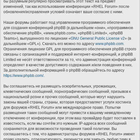
бы разумным регулярно просматривать этот текст на предмет
изменений, так как использование конференции «RHEL Forum» после
обновления/исправления условий означает ваше согласие с ними.
Наши форумы работают под управлением программного обеспечения
для создания конференций phpBB (в дальнейшем «они», «программное
обеспечение phpBB», «www.phpbb.com», «phpBB Limited», «phpBB
Teams»), выпущенного по лицензии «
GNU General Public License v2
» (в
дальнейшем «GPL»). Скачать его можно по адресу
www.phpbb.com
.
Ограничения лицензии GPL для программного обеспечения phpBB строго
связаны с организацией и поддержкой интернет-конференций, и phpBB
Limited не несёт ответственности за то, что администрация конференций
определяет в качестве допустимого содержания и/или поведения в них.
За дополнительной информацией о phpBB обращайтесь по адресу
https://www.phpbb.com/
.
Вы соглашаетесь не размещать оскорбительных, угрожающих,
клеветнических сообщений, порнографических сообщений, призывов к
национальной розни и прочих сообщений, которые могут нарушить
законы вашей страны, страны, которая предоставляет услуги хостинга
для форумов «RHEL Forum» или международное право. Попытки
размещения таких сообщений могут привести к вашему немедленному
отключению от конференции, при этом ваш провайдер будет поставлен в
известность, если мы сочтём это нужным. IP-адреса всех сообщений
сохраняются для возможности проведения такой политики. Вы
соглашаетесь с тем, что администраторы форумов «RHEL Forum» имеют
право удалить, отредактировать, перенести или закрыть любую тему в