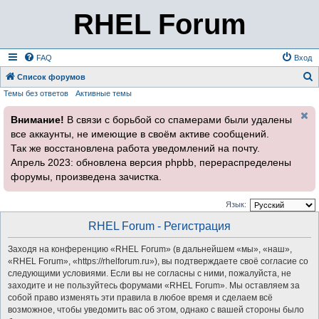
RHEL Forum
FAQ
Вход
Список форумов
Темы без ответов
Активные темы
о
и
Внимание!
В связи с борьбой со спамерами были удалены
с
все аккаунты, не имеющие в своём активе сообщений.
к
Так же восстановлена работа уведомлений на почту.
Апрель 2023: обновлена версия phpbb, перераспределены
форумы, произведена зачистка.
Язык:
RHEL Forum - Регистрация
Заходя на конференцию «RHEL Forum» (в дальнейшем «мы», «наш»,
«RHEL Forum», «https://rhelforum.ru»), вы подтверждаете своё согласие со
следующими условиями. Если вы не согласны с ними, пожалуйста, не
заходите и не пользуйтесь форумами «RHEL Forum». Мы оставляем за
собой право изменять эти правила в любое время и сделаем всё
возможное, чтобы уведомить вас об этом, однако с вашей стороны было