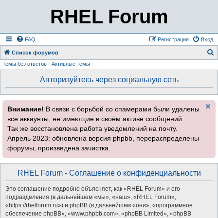
RHEL Forum
FAQ
Регистрация
Вход
Список форумов
Темы без ответов
Активные темы
о
и
Авторизуйтесь через социальную сеть
с
к
Внимание!
В связи с борьбой со спамерами были удалены
все аккаунты, не имеющие в своём активе сообщений.
Так же восстановлена работа уведомлений на почту.
Апрель 2023: обновлена версия phpbb, перераспределены
форумы, произведена зачистка.
RHEL Forum - Соглашение о конфиденциальности
Это соглашение подробно объясняет, как «RHEL Forum» и его
подразделения (в дальнейшем «мы», «наш», «RHEL Forum»,
«https://rhelforum.ru») и phpBB (в дальнейшем «они», «программное
обеспечение phpBB», «www.phpbb.com», «phpBB Limited», «phpBB