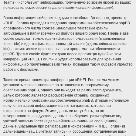
Teams») используют информацию, полученную во время любой из ваших
пользовательских сессий (в дальнейшем «ваша информация»).
Ваша информация собирается двумя способами. Во-первых, просмотр
«RHEL Forum» приведёт к созданию программным обеспечением phpBB
определённого числа cookies (небольшие текстовые файлы,
загружаемые в папку временных файлов вашего браузера). Первые две
cookie содержат только идентификатор пользователя (в дальнейшем
«user-id») и идентификатор анонимной сессии (в дальнейшем «session-
id»), автоматически присвоенные вам программным обеспечением
phpBB. Третья cookie будет создана после просмотра одной из тем
конференции «RHEL Forum» и будет использоваться для хранения
информации о прочтённых вами темах, повышая таким образом удобство
работы с форумами.
Также во время просмотра конференции «RHEL Forum» мы можем
установить cookies, внешние по отношению к программному
обеспечению phpBB, однако они выходят за рамки этого документа,
целью которого является рассмотрение страниц, созданных
исключительно программным обеспечением phpBB. Вторым источником
получения вашей информации являются данные, которые вы
отправляете на форум. Этими данными могут быть, но не
исчерпываются, следующие данные: сообщения, размещённые под
учётной записью Гостя (в дальнейшем «анонимные сообщения»),
данные, указанные при регистрации в конференции «RHEL Forum» (в
дальнейшем «ваша учётная запись») и сообщения, оставленные вами