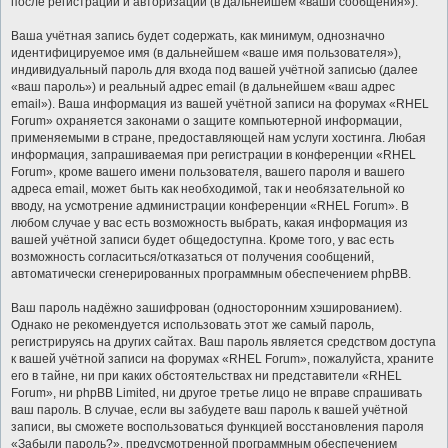
после регистрации и авторизации (в дальнейшем «ваши сообщения»).
Ваша учётная запись будет содержать, как минимум, однозначно
идентифицируемое имя (в дальнейшем «ваше имя пользователя»),
индивидуальный пароль для входа под вашей учётной записью (далее
«ваш пароль») и реальный адрес email (в дальнейшем «ваш адрес
email»). Ваша информация из вашей учётной записи на форумах «RHEL
Forum» охраняется законами о защите компьютерной информации,
применяемыми в стране, предоставляющей нам услуги хостинга. Любая
информация, запрашиваемая при регистрации в конференции «RHEL
Forum», кроме вашего имени пользователя, вашего пароля и вашего
адреса email, может быть как необходимой, так и необязательной ко
вводу, на усмотрение администрации конференции «RHEL Forum». В
любом случае у вас есть возможность выбрать, какая информация из
вашей учётной записи будет общедоступна. Кроме того, у вас есть
возможность согласиться/отказаться от получения сообщений,
автоматически сгенерированных программным обеспечением phpBB.
Ваш пароль надёжно зашифрован (односторонним хэшированием).
Однако не рекомендуется использовать этот же самый пароль,
регистрируясь на других сайтах. Ваш пароль является средством доступа
к вашей учётной записи на форумах «RHEL Forum», пожалуйста, храните
его в тайне, ни при каких обстоятельствах ни представители «RHEL
Forum», ни phpBB Limited, ни другое третье лицо не вправе спрашивать
ваш пароль. В случае, если вы забудете ваш пароль к вашей учётной
записи, вы сможете воспользоваться функцией восстановления пароля
«Забыли пароль?», предусмотренной программным обеспечением