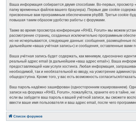
Ваша информация собирается двумя способами. Во-первых, просмотр 
папку временных файлов вашего браузера). Первые две cookie содержат
присвоенные вам программным обеспечением phpBB. Третья cookie буд
повышая таким образом удобство работы с форумами.
Также во время просмотра конференции «RHEL Forum» мы можем установ
рассмотрение страниц, созданных исключительно программным обеспе
но не исчерпываются, следующие данные: сообщения, размещённые под
дальнейшем «ваша учётная запись») и сообщения, оставленные вами п
Ваша учётная запись будет содержать, как минимум, однозначно идент
реальный адрес email (в дальнейшем «ваш адрес email»). Ваша инфор
предоставляющей нам услуги хостинга. Любая информация, запрашиваем
необходимой, так и необязательной ко вводу, на усмотрение админист
общедоступна. Кроме того, у вас есть возможность согласиться/отказ
Ваш пароль надёжно зашифрован (односторонним хэшированием). Однако
записи на форумах «RHEL Forum», пожалуйста, храните его в тайне, ни 
если вы забудете ваш пароль к вашей учётной записи, вы сможете во
ввести ваше имя пользователя и ваш адрес email, после чего программ
Список форумов