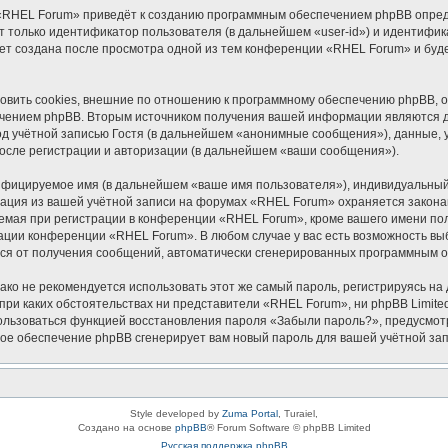
«RHEL Forum» приведёт к созданию программным обеспечением phpBB опреде
 только идентификатор пользователя (в дальнейшем «user-id») и идентифика
ет создана после просмотра одной из тем конференции «RHEL Forum» и буд
ить cookies, внешние по отношению к программному обеспечению phpBB, одн
чением phpBB. Вторым источником получения вашей информации являются да
 учётной записью Гостя (в дальнейшем «анонимные сообщения»), данные, 
осле регистрации и авторизации (в дальнейшем «ваши сообщения»).
ифицируемое имя (в дальнейшем «ваше имя пользователя»), индивидуальный 
мация из вашей учётной записи на форумах «RHEL Forum» охраняется закон
ая при регистрации в конференции «RHEL Forum», кроме вашего имени польз
рации конференции «RHEL Forum». В любом случае у вас есть возможность вы
аться от получения сообщений, автоматически сгенерированных программным 
 не рекомендуется использовать этот же самый пароль, регистрируясь на д
при каких обстоятельствах ни представители «RHEL Forum», ни phpBB Limited
спользоваться функцией восстановления пароля «Забыли пароль?», предусм
ное обеспечение phpBB сгенерирует вам новый пароль для вашей учётной зап
Style developed by
Zuma Portal
, Turaiel,
Создано на основе
phpBB
® Forum Software © phpBB Limited
Русская поддержка phpBB