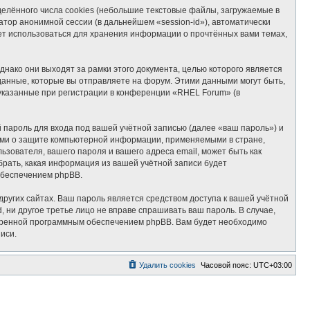
лённого числа cookies (небольшие текстовые файлы, загружаемые в
тор анонимной сессии (в дальнейшем «session-id»), автоматически
ет использоваться для хранения информации о прочтённых вами темах,
ако они выходят за рамки этого документа, целью которого является
нные, которые вы отправляете на форум. Этими данными могут быть,
указанные при регистрации в конференции «RHEL Forum» (в
пароль для входа под вашей учётной записью (далее «ваш пароль») и
ами о защите компьютерной информации, применяемыми в стране,
ователя, вашего пароля и вашего адреса email, может быть как
брать, какая информация из вашей учётной записи будет
обеспечением phpBB.
ругих сайтах. Ваш пароль является средством доступа к вашей учётной
, ни другое третье лицо не вправе спрашивать ваш пароль. В случае,
отренной программным обеспечением phpBB. Вам будет необходимо
иси.
Удалить cookies
Часовой пояс:
UTC+03:00