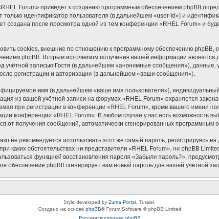
«RHEL Forum» приведёт к созданию программным обеспечением phpBB опреде
 только идентификатор пользователя (в дальнейшем «user-id») и идентифика
ет создана после просмотра одной из тем конференции «RHEL Forum» и буд
ить cookies, внешние по отношению к программному обеспечению phpBB, одн
чением phpBB. Вторым источником получения вашей информации являются да
 учётной записью Гостя (в дальнейшем «анонимные сообщения»), данные, 
осле регистрации и авторизации (в дальнейшем «ваши сообщения»).
ифицируемое имя (в дальнейшем «ваше имя пользователя»), индивидуальный 
мация из вашей учётной записи на форумах «RHEL Forum» охраняется закон
ая при регистрации в конференции «RHEL Forum», кроме вашего имени польз
рации конференции «RHEL Forum». В любом случае у вас есть возможность вы
аться от получения сообщений, автоматически сгенерированных программным 
 не рекомендуется использовать этот же самый пароль, регистрируясь на д
при каких обстоятельствах ни представители «RHEL Forum», ни phpBB Limited
спользоваться функцией восстановления пароля «Забыли пароль?», предусм
ное обеспечение phpBB сгенерирует вам новый пароль для вашей учётной зап
Style developed by
Zuma Portal
, Turaiel,
Создано на основе
phpBB
® Forum Software © phpBB Limited
Русская поддержка phpBB