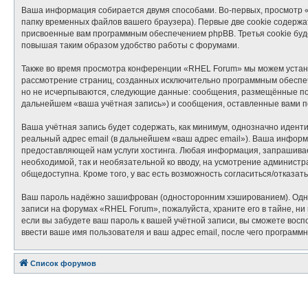
Ваша информация собирается двумя способами. Во-первых, просмотр 
папку временных файлов вашего браузера). Первые две cookie содержат
присвоенные вам программным обеспечением phpBB. Третья cookie буд
повышая таким образом удобство работы с форумами.
Также во время просмотра конференции «RHEL Forum» мы можем установ
рассмотрение страниц, созданных исключительно программным обеспе
но не исчерпываются, следующие данные: сообщения, размещённые под
дальнейшем «ваша учётная запись») и сообщения, оставленные вами п
Ваша учётная запись будет содержать, как минимум, однозначно идент
реальный адрес email (в дальнейшем «ваш адрес email»). Ваша инфор
предоставляющей нам услуги хостинга. Любая информация, запрашиваем
необходимой, так и необязательной ко вводу, на усмотрение админист
общедоступна. Кроме того, у вас есть возможность согласиться/отказ
Ваш пароль надёжно зашифрован (односторонним хэшированием). Однако
записи на форумах «RHEL Forum», пожалуйста, храните его в тайне, ни 
если вы забудете ваш пароль к вашей учётной записи, вы сможете во
ввести ваше имя пользователя и ваш адрес email, после чего программ
Список форумов