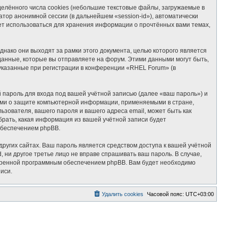
лённого числа cookies (небольшие текстовые файлы, загружаемые в
тор анонимной сессии (в дальнейшем «session-id»), автоматически
ет использоваться для хранения информации о прочтённых вами темах,
ако они выходят за рамки этого документа, целью которого является
нные, которые вы отправляете на форум. Этими данными могут быть,
указанные при регистрации в конференции «RHEL Forum» (в
пароль для входа под вашей учётной записью (далее «ваш пароль») и
ами о защите компьютерной информации, применяемыми в стране,
ователя, вашего пароля и вашего адреса email, может быть как
брать, какая информация из вашей учётной записи будет
обеспечением phpBB.
ругих сайтах. Ваш пароль является средством доступа к вашей учётной
, ни другое третье лицо не вправе спрашивать ваш пароль. В случае,
отренной программным обеспечением phpBB. Вам будет необходимо
иси.
Удалить cookies
Часовой пояс:
UTC+03:00