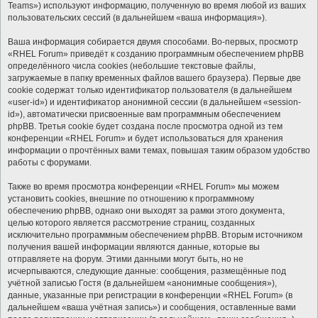
Teams») используют информацию, полученную во время любой из ваших
пользовательских сессий (в дальнейшем «ваша информация»).
Ваша информация собирается двумя способами. Во-первых, просмотр
«RHEL Forum» приведёт к созданию программным обеспечением phpBB
определённого числа cookies (небольшие текстовые файлы,
загружаемые в папку временных файлов вашего браузера). Первые две
cookie содержат только идентификатор пользователя (в дальнейшем
«user-id») и идентификатор анонимной сессии (в дальнейшем «session-
id»), автоматически присвоенные вам программным обеспечением
phpBB. Третья cookie будет создана после просмотра одной из тем
конференции «RHEL Forum» и будет использоваться для хранения
информации о прочтённых вами темах, повышая таким образом удобство
работы с форумами.
Также во время просмотра конференции «RHEL Forum» мы можем
установить cookies, внешние по отношению к программному
обеспечению phpBB, однако они выходят за рамки этого документа,
целью которого является рассмотрение страниц, созданных
исключительно программным обеспечением phpBB. Вторым источником
получения вашей информации являются данные, которые вы
отправляете на форум. Этими данными могут быть, но не
исчерпываются, следующие данные: сообщения, размещённые под
учётной записью Гостя (в дальнейшем «анонимные сообщения»),
данные, указанные при регистрации в конференции «RHEL Forum» (в
дальнейшем «ваша учётная запись») и сообщения, оставленные вами