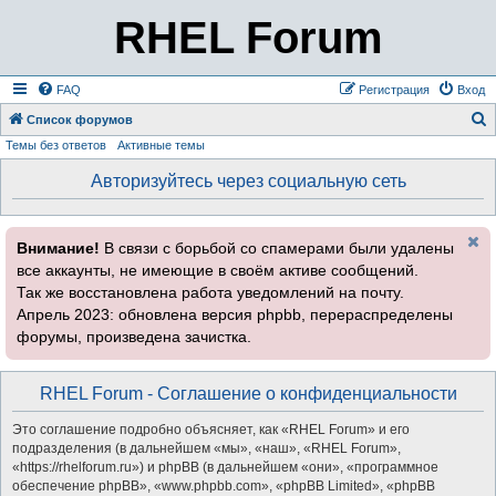
RHEL Forum
FAQ
Регистрация
Вход
Список форумов
Темы без ответов
Активные темы
о
и
Авторизуйтесь через социальную сеть
с
к
Внимание!
В связи с борьбой со спамерами были удалены
все аккаунты, не имеющие в своём активе сообщений.
Так же восстановлена работа уведомлений на почту.
Апрель 2023: обновлена версия phpbb, перераспределены
форумы, произведена зачистка.
RHEL Forum - Соглашение о конфиденциальности
Это соглашение подробно объясняет, как «RHEL Forum» и его
подразделения (в дальнейшем «мы», «наш», «RHEL Forum»,
«https://rhelforum.ru») и phpBB (в дальнейшем «они», «программное
обеспечение phpBB», «www.phpbb.com», «phpBB Limited», «phpBB