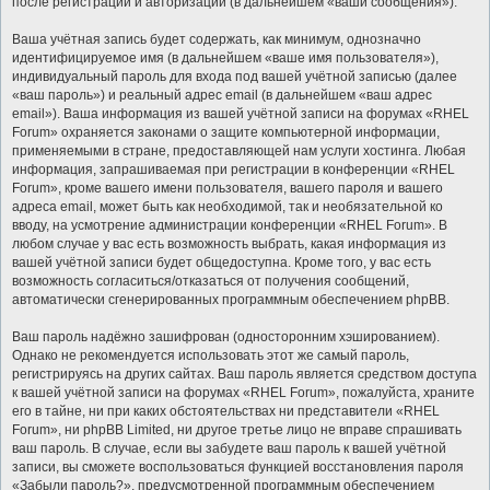
после регистрации и авторизации (в дальнейшем «ваши сообщения»).
Ваша учётная запись будет содержать, как минимум, однозначно
идентифицируемое имя (в дальнейшем «ваше имя пользователя»),
индивидуальный пароль для входа под вашей учётной записью (далее
«ваш пароль») и реальный адрес email (в дальнейшем «ваш адрес
email»). Ваша информация из вашей учётной записи на форумах «RHEL
Forum» охраняется законами о защите компьютерной информации,
применяемыми в стране, предоставляющей нам услуги хостинга. Любая
информация, запрашиваемая при регистрации в конференции «RHEL
Forum», кроме вашего имени пользователя, вашего пароля и вашего
адреса email, может быть как необходимой, так и необязательной ко
вводу, на усмотрение администрации конференции «RHEL Forum». В
любом случае у вас есть возможность выбрать, какая информация из
вашей учётной записи будет общедоступна. Кроме того, у вас есть
возможность согласиться/отказаться от получения сообщений,
автоматически сгенерированных программным обеспечением phpBB.
Ваш пароль надёжно зашифрован (односторонним хэшированием).
Однако не рекомендуется использовать этот же самый пароль,
регистрируясь на других сайтах. Ваш пароль является средством доступа
к вашей учётной записи на форумах «RHEL Forum», пожалуйста, храните
его в тайне, ни при каких обстоятельствах ни представители «RHEL
Forum», ни phpBB Limited, ни другое третье лицо не вправе спрашивать
ваш пароль. В случае, если вы забудете ваш пароль к вашей учётной
записи, вы сможете воспользоваться функцией восстановления пароля
«Забыли пароль?», предусмотренной программным обеспечением