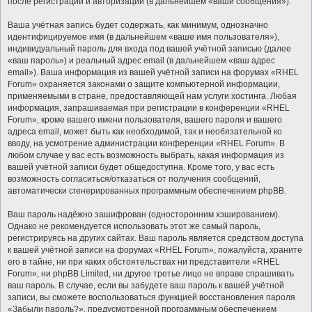
после регистрации и авторизации (в дальнейшем «ваши сообщения»).
Ваша учётная запись будет содержать, как минимум, однозначно
идентифицируемое имя (в дальнейшем «ваше имя пользователя»),
индивидуальный пароль для входа под вашей учётной записью (далее
«ваш пароль») и реальный адрес email (в дальнейшем «ваш адрес
email»). Ваша информация из вашей учётной записи на форумах «RHEL
Forum» охраняется законами о защите компьютерной информации,
применяемыми в стране, предоставляющей нам услуги хостинга. Любая
информация, запрашиваемая при регистрации в конференции «RHEL
Forum», кроме вашего имени пользователя, вашего пароля и вашего
адреса email, может быть как необходимой, так и необязательной ко
вводу, на усмотрение администрации конференции «RHEL Forum». В
любом случае у вас есть возможность выбрать, какая информация из
вашей учётной записи будет общедоступна. Кроме того, у вас есть
возможность согласиться/отказаться от получения сообщений,
автоматически сгенерированных программным обеспечением phpBB.
Ваш пароль надёжно зашифрован (односторонним хэшированием).
Однако не рекомендуется использовать этот же самый пароль,
регистрируясь на других сайтах. Ваш пароль является средством доступа
к вашей учётной записи на форумах «RHEL Forum», пожалуйста, храните
его в тайне, ни при каких обстоятельствах ни представители «RHEL
Forum», ни phpBB Limited, ни другое третье лицо не вправе спрашивать
ваш пароль. В случае, если вы забудете ваш пароль к вашей учётной
записи, вы сможете воспользоваться функцией восстановления пароля
«Забыли пароль?», предусмотренной программным обеспечением