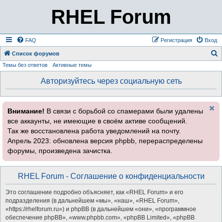
RHEL Forum
FAQ
Регистрация
Вход
Список форумов
Темы без ответов
Активные темы
о
и
Авторизуйтесь через социальную сеть
с
к
Внимание!
В связи с борьбой со спамерами были удалены
все аккаунты, не имеющие в своём активе сообщений.
Так же восстановлена работа уведомлений на почту.
Апрель 2023: обновлена версия phpbb, перераспределены
форумы, произведена зачистка.
RHEL Forum - Соглашение о конфиденциальности
Это соглашение подробно объясняет, как «RHEL Forum» и его
подразделения (в дальнейшем «мы», «наш», «RHEL Forum»,
«https://rhelforum.ru») и phpBB (в дальнейшем «они», «программное
обеспечение phpBB», «www.phpbb.com», «phpBB Limited», «phpBB