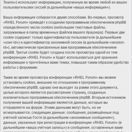
Teams») используют информацию, полученную во время любой из ваших
пользовательских сессий (в дальнейшем «ваша информация»).
Ваша информация собирается двумя способами. Во-первых, просмотр
«RHEL Forum» приведёт к созданию программным обеспечением phpBB
определённого числа cookies (небольшие текстовые файлы,
загружаемые в папку временных файлов вашего браузера). Первые две
cookie содержат только идентификатор пользователя (в дальнейшем
«user-id») и идентификатор анонимной сессии (в дальнейшем «session-
id»), автоматически присвоенные вам программным обеспечением
phpBB. Третья cookie будет создана после просмотра одной из тем
конференции «RHEL Forum» и будет использоваться для хранения
информации о прочтённых вами темах, повышая таким образом удобство
работы с форумами.
Также во время просмотра конференции «RHEL Forum» мы можем
установить cookies, внешние по отношению к программному
обеспечению phpBB, однако они выходят за рамки этого документа,
целью которого является рассмотрение страниц, созданных
исключительно программным обеспечением phpBB. Вторым источником
получения вашей информации являются данные, которые вы
отправляете на форум. Этими данными могут быть, но не
исчерпываются, следующие данные: сообщения, размещённые под
учётной записью Гостя (в дальнейшем «анонимные сообщения»),
данные, указанные при регистрации в конференции «RHEL Forum» (в
дальнейшем «ваша учётная запись») и сообщения, оставленные вами