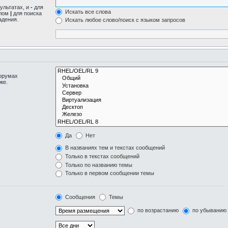
ультатах, и
-
для
Искать все слова
олом
|
для поиска
адения.
Искать любое слово/поиск с языком запросов
форумах
же.
Да
Нет
В названиях тем и текстах сообщений
Только в текстах сообщений
Только по названию темы
Только в первом сообщении темы
Сообщения
Темы
по возрастанию
по убыванию