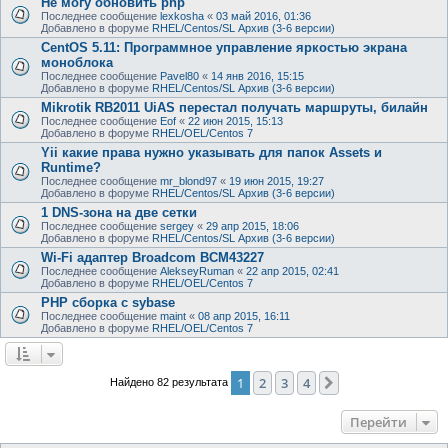
Не могу обновить php
Последнее сообщение
lexkosha
«
03 май 2016, 01:36
Добавлено в форуме
RHEL/Centos/SL Архив (3-6 версии)
CentOS 5.11: Программное управление яркостью экрана
моноблока
Последнее сообщение
Pavel80
«
14 янв 2016, 15:15
Добавлено в форуме
RHEL/Centos/SL Архив (3-6 версии)
Mikrotik RB2011 UiAS перестал получать маршруты, билайн
Последнее сообщение
Eof
«
22 июн 2015, 15:13
Добавлено в форуме
RHEL/OEL/Centos 7
Yii какие права нужно указывать для папок Assets и
Runtime?
Последнее сообщение
mr_blond97
«
19 июн 2015, 19:27
Добавлено в форуме
RHEL/Centos/SL Архив (3-6 версии)
1 DNS-зона на две сетки
Последнее сообщение
sergey
«
29 апр 2015, 18:06
Добавлено в форуме
RHEL/Centos/SL Архив (3-6 версии)
Wi-Fi адаптер Broadcom BCM43227
Последнее сообщение
AlekseyRuman
«
22 апр 2015, 02:41
Добавлено в форуме
RHEL/OEL/Centos 7
PHP сборка с sybase
Последнее сообщение
maint
«
08 апр 2015, 16:11
Добавлено в форуме
RHEL/OEL/Centos 7
1
2
3
4
След.
Найдено 82 результата
Перейти