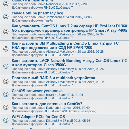
Ошибки в работе yum
Последнее сообщение
Roadder
«
25 янв 2017, 21:05
Добавлено в форуме
RHEL/OEL/Centos 7
canada online pharmacy hcg
Последнее сообщение
Jamieorero
«
24 окт 2016, 14:05
Добавлено в форуме
Флейм
Как установить CentOS Linux 7.2 на сервер HP ProLiant DL360
G5 с поддержкой драйвера контроллера HP Smart Array P400i
Последнее сообщение
Aleksey.I.Maksimov
«
20 авг 2016, 09:34
Добавлено в форуме
RHEL/OEL/Centos 7
Как настроить DM Multipathing в CentOS Linux 7.2 для FC
HBA при подключении к СХД HP 3PAR 7200
Последнее сообщение
Aleksey.I.Maksimov
«
20 авг 2016, 09:28
Добавлено в форуме
RHEL/OEL/Centos 7
Как настроить LACP Network Bonding между CentOS Linux 7.2
и коммутатором Cisco 3560G
Последнее сообщение
Aleksey.I.Maksimov
«
20 авг 2016, 09:26
Добавлено в форуме
RHEL/OEL/Centos 7
Программный RAID 6 и multipath устройства.
Последнее сообщение
Aleksey.I.Maksimov
«
20 авг 2016, 09:19
Добавлено в форуме
RHEL/OEL/Centos 7
CentOS зависает установка.
Последнее сообщение
hikari
«
13 авг 2016, 21:01
Добавлено в форуме
RHEL/OEL/Centos 7
Как настроить две сетевые в CentOs?
Последнее сообщение
Radzhab
«
12 июн 2016, 10:40
Добавлено в форуме
RHEL/Centos/SL Архив (3-6 версии)
WiFi Adapter PCIe for CentOS
Последнее сообщение
Dikens87
«
17 май 2016, 05:16
Добавлено в форуме
RHEL/OEL/Centos 7