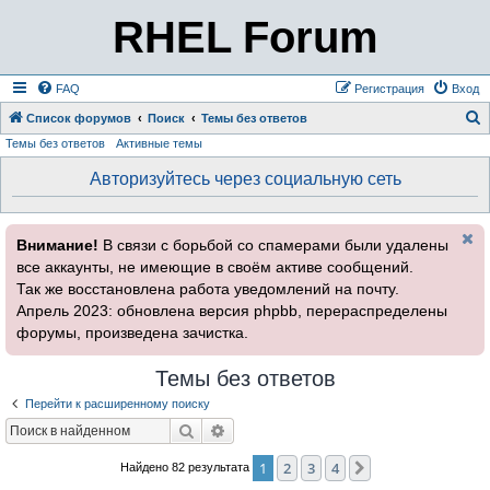
RHEL Forum
FAQ
Регистрация
Вход
Список форумов
Поиск
Темы без ответов
Темы без ответов
Активные темы
о
и
Авторизуйтесь через социальную сеть
с
к
Внимание!
В связи с борьбой со спамерами были удалены
все аккаунты, не имеющие в своём активе сообщений.
Так же восстановлена работа уведомлений на почту.
Апрель 2023: обновлена версия phpbb, перераспределены
форумы, произведена зачистка.
Темы без ответов
Перейти к расширенному поиску
Поиск
Расширенный поиск
1
2
3
4
След.
Найдено 82 результата