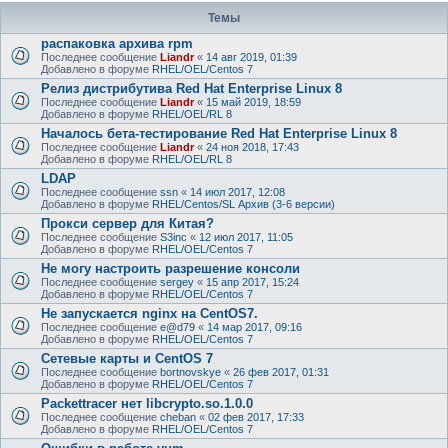
Темы
распаковка архива rpm
Последнее сообщение
Liandr
«
14 авг 2019, 01:39
Добавлено в форуме
RHEL/OEL/Centos 7
Релиз дистрибутива Red Hat Enterprise Linux 8
Последнее сообщение
Liandr
«
15 май 2019, 18:59
Добавлено в форуме
RHEL/OEL/RL 8
Началось бета-тестирование Red Hat Enterprise Linux 8
Последнее сообщение
Liandr
«
24 ноя 2018, 17:43
Добавлено в форуме
RHEL/OEL/RL 8
LDAP
Последнее сообщение
ssn
«
14 июл 2017, 12:08
Добавлено в форуме
RHEL/Centos/SL Архив (3-6 версии)
Прокси сервер для Китая?
Последнее сообщение
S3inc
«
12 июл 2017, 11:05
Добавлено в форуме
RHEL/OEL/Centos 7
Не могу настроить разрешение консоли
Последнее сообщение
sergey
«
15 апр 2017, 15:24
Добавлено в форуме
RHEL/OEL/Centos 7
Не запускается nginx на CentOS7.
Последнее сообщение
e@d79
«
14 мар 2017, 09:16
Добавлено в форуме
RHEL/OEL/Centos 7
Сетевые карты и CentOS 7
Последнее сообщение
bortnovskye
«
26 фев 2017, 01:31
Добавлено в форуме
RHEL/OEL/Centos 7
Packettracer нет libcrypto.so.1.0.0
Последнее сообщение
cheban
«
02 фев 2017, 17:33
Добавлено в форуме
RHEL/OEL/Centos 7