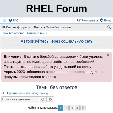
RHEL Forum
FAQ
Регистрация
Вход
Список форумов
Поиск
Темы без ответов
Темы без ответов
Активные темы
о
и
Авторизуйтесь через социальную сеть
с
к
Внимание!
В связи с борьбой со спамерами были удалены
все аккаунты, не имеющие в своём активе сообщений.
Так же восстановлена работа уведомлений на почту.
Апрель 2023: обновлена версия phpbb, перераспределены
форумы, произведена зачистка.
Темы без ответов
Перейти к расширенному поиску
Поиск
Расширенный поиск
1
2
3
4
След.
Найдено 82 результата