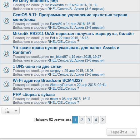
Не могу обновить php
Последнее сообщение
lexkosha
«
03 май 2016, 01:36
Добавлено в форуме
RHEL/Centos/SL Архив (3-6 версии)
CentOS 5.11: Программное управление яркостью экрана
моноблока
Последнее сообщение
Pavel80
«
14 янв 2016, 15:15
Добавлено в форуме
RHEL/Centos/SL Архив (3-6 версии)
Mikrotik RB2011 UiAS перестал получать маршруты, билайн
Последнее сообщение
Eof
«
22 июн 2015, 15:13
Добавлено в форуме
RHEL/OEL/Centos 7
Yii какие права нужно указывать для папок Assets и
Runtime?
Последнее сообщение
mr_blond97
«
19 июн 2015, 19:27
Добавлено в форуме
RHEL/Centos/SL Архив (3-6 версии)
1 DNS-зона на две сетки
Последнее сообщение
sergey
«
29 апр 2015, 18:06
Добавлено в форуме
RHEL/Centos/SL Архив (3-6 версии)
Wi-Fi адаптер Broadcom BCM43227
Последнее сообщение
AlekseyRuman
«
22 апр 2015, 02:41
Добавлено в форуме
RHEL/OEL/Centos 7
PHP сборка с sybase
Последнее сообщение
maint
«
08 апр 2015, 16:11
Добавлено в форуме
RHEL/OEL/Centos 7
1
2
3
4
След.
Найдено 82 результата
Перейти