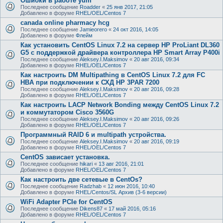
Ошибки в работе yum
Последнее сообщение
Roadder
«
25 янв 2017, 21:05
Добавлено в форуме
RHEL/OEL/Centos 7
canada online pharmacy hcg
Последнее сообщение
Jamieorero
«
24 окт 2016, 14:05
Добавлено в форуме
Флейм
Как установить CentOS Linux 7.2 на сервер HP ProLiant DL360
G5 с поддержкой драйвера контроллера HP Smart Array P400i
Последнее сообщение
Aleksey.I.Maksimov
«
20 авг 2016, 09:34
Добавлено в форуме
RHEL/OEL/Centos 7
Как настроить DM Multipathing в CentOS Linux 7.2 для FC
HBA при подключении к СХД HP 3PAR 7200
Последнее сообщение
Aleksey.I.Maksimov
«
20 авг 2016, 09:28
Добавлено в форуме
RHEL/OEL/Centos 7
Как настроить LACP Network Bonding между CentOS Linux 7.2
и коммутатором Cisco 3560G
Последнее сообщение
Aleksey.I.Maksimov
«
20 авг 2016, 09:26
Добавлено в форуме
RHEL/OEL/Centos 7
Программный RAID 6 и multipath устройства.
Последнее сообщение
Aleksey.I.Maksimov
«
20 авг 2016, 09:19
Добавлено в форуме
RHEL/OEL/Centos 7
CentOS зависает установка.
Последнее сообщение
hikari
«
13 авг 2016, 21:01
Добавлено в форуме
RHEL/OEL/Centos 7
Как настроить две сетевые в CentOs?
Последнее сообщение
Radzhab
«
12 июн 2016, 10:40
Добавлено в форуме
RHEL/Centos/SL Архив (3-6 версии)
WiFi Adapter PCIe for CentOS
Последнее сообщение
Dikens87
«
17 май 2016, 05:16
Добавлено в форуме
RHEL/OEL/Centos 7