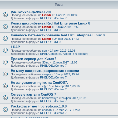
Темы
распаковка архива rpm
Последнее сообщение
Liandr
«
14 авг 2019, 01:39
Добавлено в форуме
RHEL/OEL/Centos 7
Релиз дистрибутива Red Hat Enterprise Linux 8
Последнее сообщение
Liandr
«
15 май 2019, 18:59
Добавлено в форуме
RHEL/OEL/RL 8
Началось бета-тестирование Red Hat Enterprise Linux 8
Последнее сообщение
Liandr
«
24 ноя 2018, 17:43
Добавлено в форуме
RHEL/OEL/RL 8
LDAP
Последнее сообщение
ssn
«
14 июл 2017, 12:08
Добавлено в форуме
RHEL/Centos/SL Архив (3-6 версии)
Прокси сервер для Китая?
Последнее сообщение
S3inc
«
12 июл 2017, 11:05
Добавлено в форуме
RHEL/OEL/Centos 7
Не могу настроить разрешение консоли
Последнее сообщение
sergey
«
15 апр 2017, 15:24
Добавлено в форуме
RHEL/OEL/Centos 7
Не запускается nginx на CentOS7.
Последнее сообщение
e@d79
«
14 мар 2017, 09:16
Добавлено в форуме
RHEL/OEL/Centos 7
Сетевые карты и CentOS 7
Последнее сообщение
bortnovskye
«
26 фев 2017, 01:31
Добавлено в форуме
RHEL/OEL/Centos 7
Packettracer нет libcrypto.so.1.0.0
Последнее сообщение
cheban
«
02 фев 2017, 17:33
Добавлено в форуме
RHEL/OEL/Centos 7