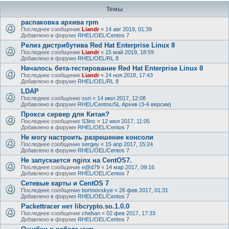
Темы
распаковка архива rpm
Последнее сообщение
Liandr
«
14 авг 2019, 01:39
Добавлено в форуме
RHEL/OEL/Centos 7
Релиз дистрибутива Red Hat Enterprise Linux 8
Последнее сообщение
Liandr
«
15 май 2019, 18:59
Добавлено в форуме
RHEL/OEL/RL 8
Началось бета-тестирование Red Hat Enterprise Linux 8
Последнее сообщение
Liandr
«
24 ноя 2018, 17:43
Добавлено в форуме
RHEL/OEL/RL 8
LDAP
Последнее сообщение
ssn
«
14 июл 2017, 12:08
Добавлено в форуме
RHEL/Centos/SL Архив (3-6 версии)
Прокси сервер для Китая?
Последнее сообщение
S3inc
«
12 июл 2017, 11:05
Добавлено в форуме
RHEL/OEL/Centos 7
Не могу настроить разрешение консоли
Последнее сообщение
sergey
«
15 апр 2017, 15:24
Добавлено в форуме
RHEL/OEL/Centos 7
Не запускается nginx на CentOS7.
Последнее сообщение
e@d79
«
14 мар 2017, 09:16
Добавлено в форуме
RHEL/OEL/Centos 7
Сетевые карты и CentOS 7
Последнее сообщение
bortnovskye
«
26 фев 2017, 01:31
Добавлено в форуме
RHEL/OEL/Centos 7
Packettracer нет libcrypto.so.1.0.0
Последнее сообщение
cheban
«
02 фев 2017, 17:33
Добавлено в форуме
RHEL/OEL/Centos 7