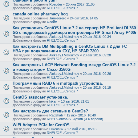
Ошибки в работе yum
Последнее сообщение
Roadder
«
25 янв 2017, 21:05
Добавлено в форуме
RHEL/OEL/Centos 7
canada online pharmacy hcg
Последнее сообщение
Jamieorero
«
24 окт 2016, 14:05
Добавлено в форуме
Флейм
Как установить CentOS Linux 7.2 на сервер HP ProLiant DL360
G5 с поддержкой драйвера контроллера HP Smart Array P400i
Последнее сообщение
Aleksey.I.Maksimov
«
20 авг 2016, 09:34
Добавлено в форуме
RHEL/OEL/Centos 7
Как настроить DM Multipathing в CentOS Linux 7.2 для FC
HBA при подключении к СХД HP 3PAR 7200
Последнее сообщение
Aleksey.I.Maksimov
«
20 авг 2016, 09:28
Добавлено в форуме
RHEL/OEL/Centos 7
Как настроить LACP Network Bonding между CentOS Linux 7.2
и коммутатором Cisco 3560G
Последнее сообщение
Aleksey.I.Maksimov
«
20 авг 2016, 09:26
Добавлено в форуме
RHEL/OEL/Centos 7
Программный RAID 6 и multipath устройства.
Последнее сообщение
Aleksey.I.Maksimov
«
20 авг 2016, 09:19
Добавлено в форуме
RHEL/OEL/Centos 7
CentOS зависает установка.
Последнее сообщение
hikari
«
13 авг 2016, 21:01
Добавлено в форуме
RHEL/OEL/Centos 7
Как настроить две сетевые в CentOs?
Последнее сообщение
Radzhab
«
12 июн 2016, 10:40
Добавлено в форуме
RHEL/Centos/SL Архив (3-6 версии)
WiFi Adapter PCIe for CentOS
Последнее сообщение
Dikens87
«
17 май 2016, 05:16
Добавлено в форуме
RHEL/OEL/Centos 7