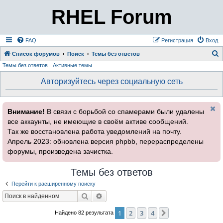
RHEL Forum
FAQ
Регистрация
Вход
Список форумов
Поиск
Темы без ответов
Темы без ответов
Активные темы
о
и
Авторизуйтесь через социальную сеть
с
к
Внимание!
В связи с борьбой со спамерами были удалены
все аккаунты, не имеющие в своём активе сообщений.
Так же восстановлена работа уведомлений на почту.
Апрель 2023: обновлена версия phpbb, перераспределены
форумы, произведена зачистка.
Темы без ответов
Перейти к расширенному поиску
Поиск
Расширенный поиск
1
2
3
4
След.
Найдено 82 результата