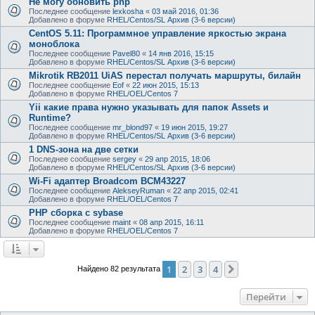
Не могу обновить php
Последнее сообщение
lexkosha
«
03 май 2016, 01:36
Добавлено в форуме
RHEL/Centos/SL Архив (3-6 версии)
CentOS 5.11: Программное управление яркостью экрана
моноблока
Последнее сообщение
Pavel80
«
14 янв 2016, 15:15
Добавлено в форуме
RHEL/Centos/SL Архив (3-6 версии)
Mikrotik RB2011 UiAS перестал получать маршруты, билайн
Последнее сообщение
Eof
«
22 июн 2015, 15:13
Добавлено в форуме
RHEL/OEL/Centos 7
Yii какие права нужно указывать для папок Assets и
Runtime?
Последнее сообщение
mr_blond97
«
19 июн 2015, 19:27
Добавлено в форуме
RHEL/Centos/SL Архив (3-6 версии)
1 DNS-зона на две сетки
Последнее сообщение
sergey
«
29 апр 2015, 18:06
Добавлено в форуме
RHEL/Centos/SL Архив (3-6 версии)
Wi-Fi адаптер Broadcom BCM43227
Последнее сообщение
AlekseyRuman
«
22 апр 2015, 02:41
Добавлено в форуме
RHEL/OEL/Centos 7
PHP сборка с sybase
Последнее сообщение
maint
«
08 апр 2015, 16:11
Добавлено в форуме
RHEL/OEL/Centos 7
1
2
3
4
След.
Найдено 82 результата
Перейти