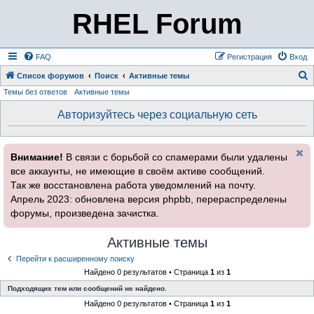
RHEL Forum
FAQ
Регистрация
Вход
Список форумов
Поиск
Активные темы
Темы без ответов
Активные темы
о
и
Авторизуйтесь через социальную сеть
с
к
Внимание!
В связи с борьбой со спамерами были удалены
все аккаунты, не имеющие в своём активе сообщений.
Так же восстановлена работа уведомлений на почту.
Апрель 2023: обновлена версия phpbb, перераспределены
форумы, произведена зачистка.
Активные темы
Перейти к расширенному поиску
Найдено 0 результатов • Страница
1
из
1
Подходящих тем или сообщений не найдено.
Найдено 0 результатов • Страница
1
из
1