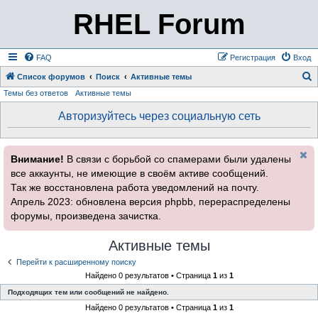
RHEL Forum
FAQ
Регистрация
Вход
Список форумов
Поиск
Активные темы
Темы без ответов
Активные темы
о
и
Авторизуйтесь через социальную сеть
с
к
Внимание!
В связи с борьбой со спамерами были удалены
все аккаунты, не имеющие в своём активе сообщений.
Так же восстановлена работа уведомлений на почту.
Апрель 2023: обновлена версия phpbb, перераспределены
форумы, произведена зачистка.
Активные темы
Перейти к расширенному поиску
Найдено 0 результатов • Страница
1
из
1
Подходящих тем или сообщений не найдено.
Найдено 0 результатов • Страница
1
из
1