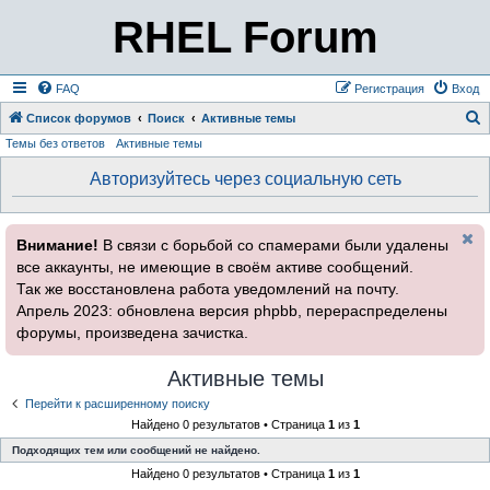
RHEL Forum
FAQ
Регистрация
Вход
Список форумов
Поиск
Активные темы
Темы без ответов
Активные темы
о
и
Авторизуйтесь через социальную сеть
с
к
Внимание!
В связи с борьбой со спамерами были удалены
все аккаунты, не имеющие в своём активе сообщений.
Так же восстановлена работа уведомлений на почту.
Апрель 2023: обновлена версия phpbb, перераспределены
форумы, произведена зачистка.
Активные темы
Перейти к расширенному поиску
Найдено 0 результатов • Страница
1
из
1
Подходящих тем или сообщений не найдено.
Найдено 0 результатов • Страница
1
из
1