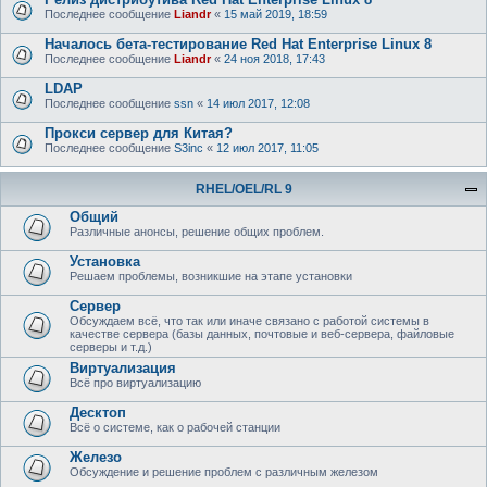
Последнее сообщение
Liandr
«
15 май 2019, 18:59
Началось бета-тестирование Red Hat Enterprise Linux 8
Последнее сообщение
Liandr
«
24 ноя 2018, 17:43
LDAP
Последнее сообщение
ssn
«
14 июл 2017, 12:08
Прокси сервер для Китая?
Последнее сообщение
S3inc
«
12 июл 2017, 11:05
RHEL/OEL/RL 9
Общий
Различные анонсы, решение общих проблем.
Установка
Решаем проблемы, возникшие на этапе установки
Сервер
Обсуждаем всё, что так или иначе связано с работой системы в
качестве сервера (базы данных, почтовые и веб-сервера, файловые
серверы и т.д.)
Виртуализация
Всё про виртуализацию
Десктоп
Всё о системе, как о рабочей станции
Железо
Обсуждение и решение проблем с различным железом