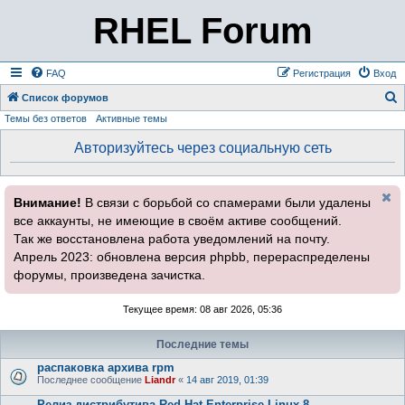
RHEL Forum
FAQ
Регистрация
Вход
Список форумов
Темы без ответов
Активные темы
о
и
Авторизуйтесь через социальную сеть
с
к
Внимание!
В связи с борьбой со спамерами были удалены
все аккаунты, не имеющие в своём активе сообщений.
Так же восстановлена работа уведомлений на почту.
Апрель 2023: обновлена версия phpbb, перераспределены
форумы, произведена зачистка.
Текущее время: 08 авг 2026, 05:36
Последние темы
распаковка архива rpm
Последнее сообщение
Liandr
«
14 авг 2019, 01:39
Релиз дистрибутива Red Hat Enterprise Linux 8