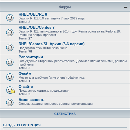
Форум
RHEL/OEL/RL 8
Версия RHEL 8.0 выпущена 7 мая 2019 года
Темы:
2
RHEL/OEL/Centos 7
Версия RHEL, выпущенная в 2014 году. Релиз основан на Fedora 19.
Решение общих проблем.
Темы:
27
RHEL/Centos/SL Архив (3-6 версии)
Поддержка этих веток закончена
Темы:
78
Репозитории
Обсуждение сторонних репозиториев. Делимся впечатлениями, решаем
проблемы
Темы:
2
Флейм
Место для злобного (и не очень) оффтопика.
Темы:
1
О сайте
Пожелания, критика, предложения.
Темы:
3
Безопасность
Основы защиты: вопросы, советы, рекомендации.
СТАТИСТИКА
ВХОД
•
РЕГИСТРАЦИЯ