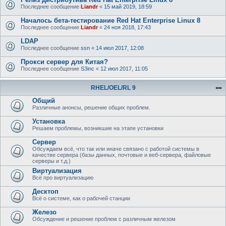
Последнее сообщение
Liandr
«
15 май 2019, 18:59
Началось бета-тестирование Red Hat Enterprise Linux 8
Последнее сообщение
Liandr
«
24 ноя 2018, 17:43
LDAP
Последнее сообщение
ssn
«
14 июл 2017, 12:08
Прокси сервер для Китая?
Последнее сообщение
S3inc
«
12 июл 2017, 11:05
RHEL/OEL/RL 9
Общий
Различные анонсы, решение общих проблем.
Установка
Решаем проблемы, возникшие на этапе установки
Сервер
Обсуждаем всё, что так или иначе связано с работой системы в
качестве сервера (базы данных, почтовые и веб-сервера, файловые
серверы и т.д.)
Виртуализация
Всё про виртуализацию
Десктоп
Всё о системе, как о рабочей станции
Железо
Обсуждение и решение проблем с различным железом