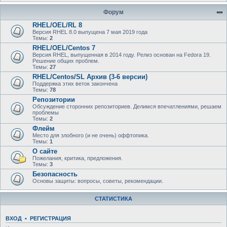
Форум
RHEL/OEL/RL 8
Версия RHEL 8.0 выпущена 7 мая 2019 года
Темы:
2
RHEL/OEL/Centos 7
Версия RHEL, выпущенная в 2014 году. Релиз основан на Fedora 19.
Решение общих проблем.
Темы:
27
RHEL/Centos/SL Архив (3-6 версии)
Поддержка этих веток закончена
Темы:
78
Репозитории
Обсуждение сторонних репозиториев. Делимся впечатлениями, решаем
проблемы
Темы:
2
Флейм
Место для злобного (и не очень) оффтопика.
Темы:
1
О сайте
Пожелания, критика, предложения.
Темы:
3
Безопасность
Основы защиты: вопросы, советы, рекомендации.
СТАТИСТИКА
ВХОД
•
РЕГИСТРАЦИЯ