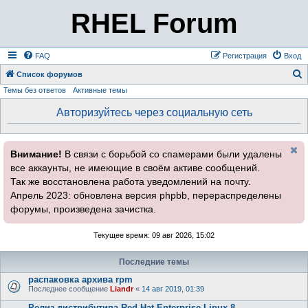
RHEL Forum
FAQ
Регистрация
Вход
Список форумов
Темы без ответов
Активные темы
о
и
Авторизуйтесь через социальную сеть
с
к
Внимание!
В связи с борьбой со спамерами были удалены
все аккаунты, не имеющие в своём активе сообщений.
Так же восстановлена работа уведомлений на почту.
Апрель 2023: обновлена версия phpbb, перераспределены
форумы, произведена зачистка.
Текущее время: 09 авг 2026, 15:02
Последние темы
распаковка архива rpm
Последнее сообщение
Liandr
«
14 авг 2019, 01:39
Релиз дистрибутива Red Hat Enterprise Linux 8