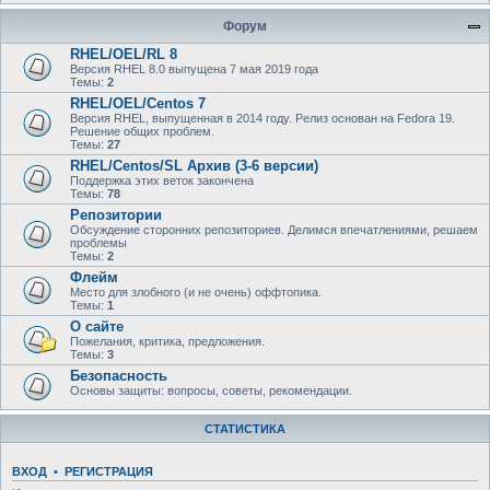
Форум
RHEL/OEL/RL 8
Версия RHEL 8.0 выпущена 7 мая 2019 года
Темы:
2
RHEL/OEL/Centos 7
Версия RHEL, выпущенная в 2014 году. Релиз основан на Fedora 19.
Решение общих проблем.
Темы:
27
RHEL/Centos/SL Архив (3-6 версии)
Поддержка этих веток закончена
Темы:
78
Репозитории
Обсуждение сторонних репозиториев. Делимся впечатлениями, решаем
проблемы
Темы:
2
Флейм
Место для злобного (и не очень) оффтопика.
Темы:
1
О сайте
Пожелания, критика, предложения.
Темы:
3
Безопасность
Основы защиты: вопросы, советы, рекомендации.
СТАТИСТИКА
ВХОД
•
РЕГИСТРАЦИЯ