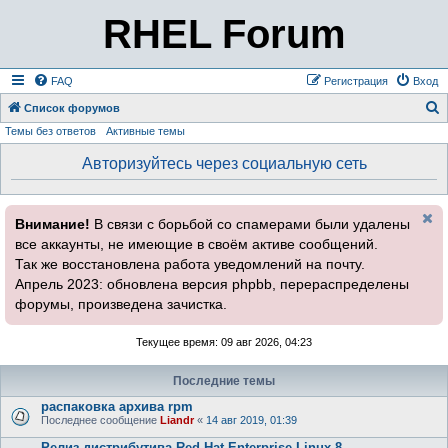
RHEL Forum
FAQ
Регистрация
Вход
Список форумов
Темы без ответов
Активные темы
о
и
Авторизуйтесь через социальную сеть
с
к
Внимание!
В связи с борьбой со спамерами были удалены
все аккаунты, не имеющие в своём активе сообщений.
Так же восстановлена работа уведомлений на почту.
Апрель 2023: обновлена версия phpbb, перераспределены
форумы, произведена зачистка.
Текущее время: 09 авг 2026, 04:23
Последние темы
распаковка архива rpm
Последнее сообщение
Liandr
«
14 авг 2019, 01:39
Релиз дистрибутива Red Hat Enterprise Linux 8