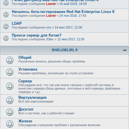
Последнее сообщение
Liandr
«
15 май 2019, 18:59
Началось бета-тестирование Red Hat Enterprise Linux 8
Последнее сообщение
Liandr
«
24 ноя 2018, 17:43
LDAP
Последнее сообщение
ssn
«
14 июл 2017, 12:08
Прокси сервер для Китая?
Последнее сообщение
S3inc
«
12 июл 2017, 11:05
RHEL/OEL/RL 9
Общий
Различные анонсы, решение общих проблем.
Установка
Решаем проблемы, возникшие на этапе установки
Сервер
Обсуждаем всё, что так или иначе связано с работой системы в
качестве сервера (базы данных, почтовые и веб-сервера, файловые
серверы и т.д.)
Виртуализация
Всё про виртуализацию
Десктоп
Всё о системе, как о рабочей станции
Железо
Обсуждение и решение проблем с различным железом