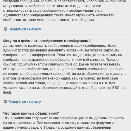
создания сообщений. Только не перестарайтесь, используя их: они легко
могут сделать сообщение нечитаемым, и модератор может
отредактировать ваше сообщение или вообще удалить его.
Администратор конференции также может ограничить количество
смайликов, которое можно использовать в сообщении.
Вернуться к началу
Могу ли я добавлять изображения к сообщениям?
Да, вы можете размещать изображения в ваших сообщениях. Если
администратор разрешил добавлять вложения, вы можете загрузить
изображение на конференцию. Если нет, вы должны указать ссылку на
изображение, сохранённое на общедоступном веб-сервере. Пример
ссылки: http://www.example.com/my-picture.gif. Вы не можете указывать
ссылку ни на изображения, хранящиеся на вашем компьютере (если он
не является общедоступным сервером), ни на изображения, для доступа
к которым необходима аутентификация, как, например, на почтовые
ящики Hotmail или Yahoo, защищённые паролями сайты и т. п. Для
указания ссылок на изображения используйте в сообщениях тег BBCode
[img].
Вернуться к началу
Что такое важные объявления?
Эти объявления содержат важную информацию, и вы должны прочесть
их по возможности. Они появляются вверху каждого из форумов и в
вашем личном разделе. Права на создание важных объявлений