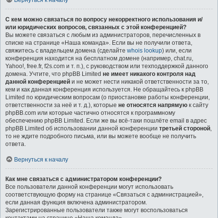
Вернуться к началу
С кем можно связаться по вопросу некорректного использования и/
или юридических вопросов, связанных с этой конференцией?
Вы можете связаться с любым из администраторов, перечисленных в
списке на странице «Наша команда». Если вы не получили ответа,
свяжитесь с владельцем домена (сделайте
whois lookup
) или, если
конференция находится на бесплатном домене (например, chat.ru,
Yahoo!, free.fr, f2s.com и т. п.), с руководством или техподдержкой данного
домена. Учтите, что phpBB Limited
не имеет никакого контроля над
данной конференцией
и не может нести никакой ответственности за то,
кем и как данная конференция используется. Не обращайтесь к phpBB
Limited по юридическим вопросам (о приостановке работы конференции,
ответственности за неё и т. д.), которые
не относятся напрямую
к сайту
phpBB.com или которые частично относятся к программному
обеспечению phpBB Limited. Если же вы всё-таки пошлёте email в адрес
phpBB Limited об использовании данной конференции
третьей стороной
,
то не ждите подробного письма, или вы можете вообще не получить
ответа.
Вернуться к началу
Как мне связаться с администратором конференции?
Все пользователи данной конференции могут использовать
соответствующую форму на странице «Связаться с администрацией»,
если данная функция включена администратором.
Зарегистрированные пользователи также могут воспользоваться