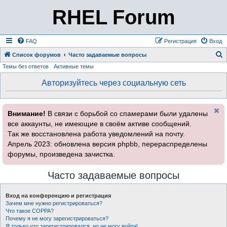
RHEL Forum
FAQ
Регистрация
Вход
Список форумов
Часто задаваемые вопросы
Темы без ответов
Активные темы
о
и
Авторизуйтесь через социальную сеть
с
к
Внимание!
В связи с борьбой со спамерами были удалены
все аккаунты, не имеющие в своём активе сообщений.
Так же восстановлена работа уведомлений на почту.
Апрель 2023: обновлена версия phpbb, перераспределены
форумы, произведена зачистка.
Часто задаваемые вопросы
Вход на конференцию и регистрация
Зачем мне нужно регистрироваться?
Что такое COPPA?
Почему я не могу зарегистрироваться?
Я только что зарегистрировался, но не могу войти!