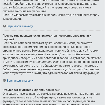
Не паникуйте! Хотя пароль нельзя восстановить, можно легко получить
новый. Перейдите на страницу входа на конференцию и щёлкните на
ссылку
Забыли пароль?
. Следуйте инструкциям, и скоро вы снова
сможете войти на конференцию.
Если не удалось получить новый пароль, свяжитесь с администратором
конференции.
Вернуться к началу
Почему мне периодически приходится повторять ввод имени и
пароля?
Если вы не отметили флажком пункт
Запомнить меня
, вы сможете
оставаться под своим именем на конференции только некоторое
ограниченное время. Это сделано для того, чтобы никто другой не смог
воспользоваться вашей учётной записью. Для того чтобы вам не
приходилось вводить имя пользователя и пароль каждый раз, вы можете
отметить флажком пункт
Запомнить меня
при входе на конференцию. Не
рекомендуется делать это на общедоступном компьютере, например в
библиотеке, интернет-кафе, университете и т. д. Если пункт
Запомнить
меня
отсутствует, это значит, что администратор отключил эту функцию.
Вернуться к началу
Что делает функция «Удалить cookies»?
Она удаляет все созданные cookies, которые позволяют вам оставаться
авторизованным на этой конференции, а также выполняют другие
функции, такие как отслеживание прочитанных сообщений, если эта