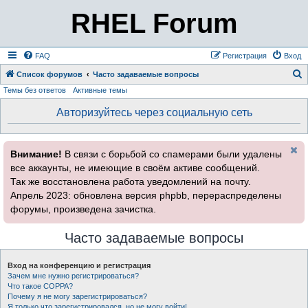
RHEL Forum
FAQ
Регистрация
Вход
Список форумов
Часто задаваемые вопросы
Темы без ответов
Активные темы
о
и
Авторизуйтесь через социальную сеть
с
к
Внимание!
В связи с борьбой со спамерами были удалены
все аккаунты, не имеющие в своём активе сообщений.
Так же восстановлена работа уведомлений на почту.
Апрель 2023: обновлена версия phpbb, перераспределены
форумы, произведена зачистка.
Часто задаваемые вопросы
Вход на конференцию и регистрация
Зачем мне нужно регистрироваться?
Что такое COPPA?
Почему я не могу зарегистрироваться?
Я только что зарегистрировался, но не могу войти!