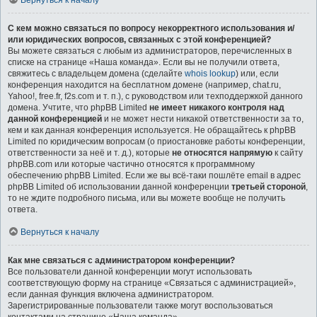
Вернуться к началу
С кем можно связаться по вопросу некорректного использования и/
или юридических вопросов, связанных с этой конференцией?
Вы можете связаться с любым из администраторов, перечисленных в
списке на странице «Наша команда». Если вы не получили ответа,
свяжитесь с владельцем домена (сделайте
whois lookup
) или, если
конференция находится на бесплатном домене (например, chat.ru,
Yahoo!, free.fr, f2s.com и т. п.), с руководством или техподдержкой данного
домена. Учтите, что phpBB Limited
не имеет никакого контроля над
данной конференцией
и не может нести никакой ответственности за то,
кем и как данная конференция используется. Не обращайтесь к phpBB
Limited по юридическим вопросам (о приостановке работы конференции,
ответственности за неё и т. д.), которые
не относятся напрямую
к сайту
phpBB.com или которые частично относятся к программному
обеспечению phpBB Limited. Если же вы всё-таки пошлёте email в адрес
phpBB Limited об использовании данной конференции
третьей стороной
,
то не ждите подробного письма, или вы можете вообще не получить
ответа.
Вернуться к началу
Как мне связаться с администратором конференции?
Все пользователи данной конференции могут использовать
соответствующую форму на странице «Связаться с администрацией»,
если данная функция включена администратором.
Зарегистрированные пользователи также могут воспользоваться