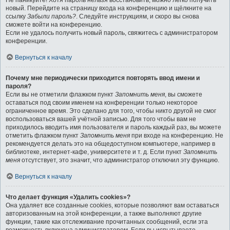
Не паникуйте! Хотя пароль нельзя восстановить, можно легко получить
новый. Перейдите на страницу входа на конференцию и щёлкните на
ссылку
Забыли пароль?
. Следуйте инструкциям, и скоро вы снова
сможете войти на конференцию.
Если не удалось получить новый пароль, свяжитесь с администратором
конференции.
Вернуться к началу
Почему мне периодически приходится повторять ввод имени и
пароля?
Если вы не отметили флажком пункт
Запомнить меня
, вы сможете
оставаться под своим именем на конференции только некоторое
ограниченное время. Это сделано для того, чтобы никто другой не смог
воспользоваться вашей учётной записью. Для того чтобы вам не
приходилось вводить имя пользователя и пароль каждый раз, вы можете
отметить флажком пункт
Запомнить меня
при входе на конференцию. Не
рекомендуется делать это на общедоступном компьютере, например в
библиотеке, интернет-кафе, университете и т. д. Если пункт
Запомнить
меня
отсутствует, это значит, что администратор отключил эту функцию.
Вернуться к началу
Что делает функция «Удалить cookies»?
Она удаляет все созданные cookies, которые позволяют вам оставаться
авторизованным на этой конференции, а также выполняют другие
функции, такие как отслеживание прочитанных сообщений, если эта