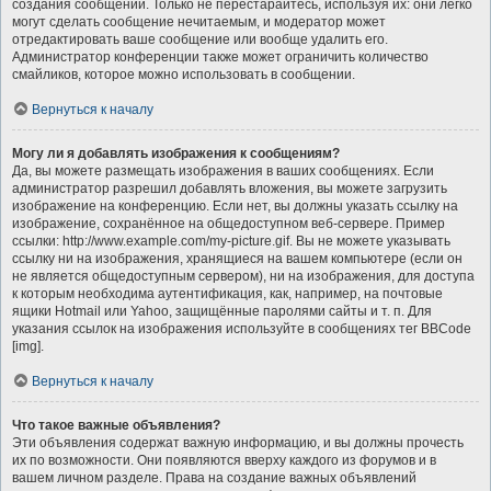
создания сообщений. Только не перестарайтесь, используя их: они легко
могут сделать сообщение нечитаемым, и модератор может
отредактировать ваше сообщение или вообще удалить его.
Администратор конференции также может ограничить количество
смайликов, которое можно использовать в сообщении.
Вернуться к началу
Могу ли я добавлять изображения к сообщениям?
Да, вы можете размещать изображения в ваших сообщениях. Если
администратор разрешил добавлять вложения, вы можете загрузить
изображение на конференцию. Если нет, вы должны указать ссылку на
изображение, сохранённое на общедоступном веб-сервере. Пример
ссылки: http://www.example.com/my-picture.gif. Вы не можете указывать
ссылку ни на изображения, хранящиеся на вашем компьютере (если он
не является общедоступным сервером), ни на изображения, для доступа
к которым необходима аутентификация, как, например, на почтовые
ящики Hotmail или Yahoo, защищённые паролями сайты и т. п. Для
указания ссылок на изображения используйте в сообщениях тег BBCode
[img].
Вернуться к началу
Что такое важные объявления?
Эти объявления содержат важную информацию, и вы должны прочесть
их по возможности. Они появляются вверху каждого из форумов и в
вашем личном разделе. Права на создание важных объявлений