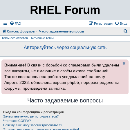
RHEL Forum
FAQ
Регистрация
Вход
Список форумов
Часто задаваемые вопросы
Темы без ответов
Активные темы
о
и
Авторизуйтесь через социальную сеть
с
к
Внимание!
В связи с борьбой со спамерами были удалены
все аккаунты, не имеющие в своём активе сообщений.
Так же восстановлена работа уведомлений на почту.
Апрель 2023: обновлена версия phpbb, перераспределены
форумы, произведена зачистка.
Часто задаваемые вопросы
Вход на конференцию и регистрация
Зачем мне нужно регистрироваться?
Что такое COPPA?
Почему я не могу зарегистрироваться?
Я только что зарегистрировался, но не могу войти!