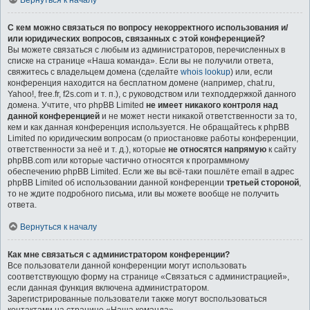
Вернуться к началу
С кем можно связаться по вопросу некорректного использования и/
или юридических вопросов, связанных с этой конференцией?
Вы можете связаться с любым из администраторов, перечисленных в
списке на странице «Наша команда». Если вы не получили ответа,
свяжитесь с владельцем домена (сделайте
whois lookup
) или, если
конференция находится на бесплатном домене (например, chat.ru,
Yahoo!, free.fr, f2s.com и т. п.), с руководством или техподдержкой данного
домена. Учтите, что phpBB Limited
не имеет никакого контроля над
данной конференцией
и не может нести никакой ответственности за то,
кем и как данная конференция используется. Не обращайтесь к phpBB
Limited по юридическим вопросам (о приостановке работы конференции,
ответственности за неё и т. д.), которые
не относятся напрямую
к сайту
phpBB.com или которые частично относятся к программному
обеспечению phpBB Limited. Если же вы всё-таки пошлёте email в адрес
phpBB Limited об использовании данной конференции
третьей стороной
,
то не ждите подробного письма, или вы можете вообще не получить
ответа.
Вернуться к началу
Как мне связаться с администратором конференции?
Все пользователи данной конференции могут использовать
соответствующую форму на странице «Связаться с администрацией»,
если данная функция включена администратором.
Зарегистрированные пользователи также могут воспользоваться