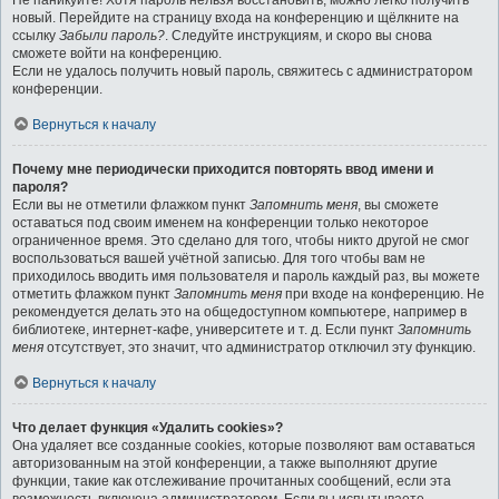
Не паникуйте! Хотя пароль нельзя восстановить, можно легко получить
новый. Перейдите на страницу входа на конференцию и щёлкните на
ссылку
Забыли пароль?
. Следуйте инструкциям, и скоро вы снова
сможете войти на конференцию.
Если не удалось получить новый пароль, свяжитесь с администратором
конференции.
Вернуться к началу
Почему мне периодически приходится повторять ввод имени и
пароля?
Если вы не отметили флажком пункт
Запомнить меня
, вы сможете
оставаться под своим именем на конференции только некоторое
ограниченное время. Это сделано для того, чтобы никто другой не смог
воспользоваться вашей учётной записью. Для того чтобы вам не
приходилось вводить имя пользователя и пароль каждый раз, вы можете
отметить флажком пункт
Запомнить меня
при входе на конференцию. Не
рекомендуется делать это на общедоступном компьютере, например в
библиотеке, интернет-кафе, университете и т. д. Если пункт
Запомнить
меня
отсутствует, это значит, что администратор отключил эту функцию.
Вернуться к началу
Что делает функция «Удалить cookies»?
Она удаляет все созданные cookies, которые позволяют вам оставаться
авторизованным на этой конференции, а также выполняют другие
функции, такие как отслеживание прочитанных сообщений, если эта