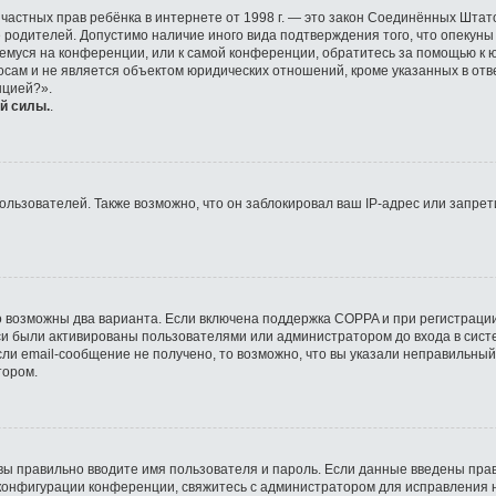
ащите частных прав ребёнка в интернете от 1998 г. — это закон Соединённых Ш
е родителей. Допустимо наличие иного вида подтверждения того, что опек
ющемуся на конференции, или к самой конференции, обратитесь за помощью к 
ам и не является объектом юридических отношений, кроме указанных в отве
нцией?».
й силы.
.
ьзователей. Также возможно, что он заблокировал ваш IP-адрес или запрети
о возможны два варианта. Если включена поддержка COPPA и при регистрации
си были активированы пользователями или администратором до входа в сист
ли email-сообщение не получено, то возможно, что вы указали неправильный
тором.
вы правильно вводите имя пользователя и пароль. Если данные введены прав
 конфигурации конференции, свяжитесь с администратором для исправления 