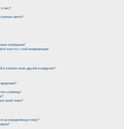
 в них?
т разные цвета?
чные сообщения!
l от кого-то с этой конференции!
й в списках моих друзей и недругов?
и форумам?
стую страницу!
и?
ные мной темы?
ься на определённую тему?
форум?