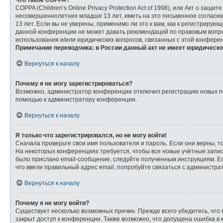
Что такое COPPA?
COPPA (Children’s Online Privacy Protection Act of 1998), или Акт о з
несовершеннолетних младше 13 лет, иметь на это письменное согласи
13 лет. Если вы не уверены, применимо ли это к вам, как к регистриру
данной конференции не может давать рекомендаций по правовым вопрос
использования и/или юридических вопросов, связанных с этой конфере
Примечание переводчика: в России данный акт не имеет юридическо
Вернуться к началу
Почему я не могу зарегистрироваться?
Возможно, администратор конференции отключил регистрацию новых пол
помощью к администратору конференции.
Вернуться к началу
Я только что зарегистрировался, но не могу войти!
Сначала проверьте свои имя пользователя и пароль. Если они верны, т
На некоторых конференциях требуется, чтобы все новые учётные запи
было прислано email-сообщение, следуйте полученным инструкциям. Ес
что ввели правильный адрес email, попробуйте связаться с администра
Вернуться к началу
Почему я не могу войти?
Существует несколько возможных причин. Прежде всего убедитесь, что 
закрыт доступ к конференции. Также возможно, что допущена ошибка в