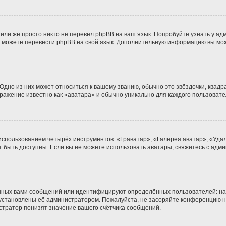
или же просто никто не перевёл phpBB на ваш язык. Попробуйте узнать у а
ами можете перевести phpBB на свой язык. Дополнительную информацию вы мо
дно из них может относиться к вашему званию, обычно это звёздочки, квадра
бражение известно как «аватара» и обычно уникально для каждого пользовате
 использованием четырёх инструментов: «Граватар», «Галерея аватар», «Уд
гут быть доступны. Если вы не можете использовать аватары, свяжитесь с а
нных вами сообщений или идентифицируют определённых пользователей: на
 установлены её администратором. Пожалуйста, не засоряйте конференцию н
тратор понизят значение вашего счётчика сообщений.