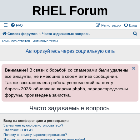
RHEL Forum
FAQ
Регистрация
Вход
Список форумов
Часто задаваемые вопросы
Темы без ответов
Активные темы
о
и
Авторизуйтесь через социальную сеть
с
к
Внимание!
В связи с борьбой со спамерами были удалены
все аккаунты, не имеющие в своём активе сообщений.
Так же восстановлена работа уведомлений на почту.
Апрель 2023: обновлена версия phpbb, перераспределены
форумы, произведена зачистка.
Часто задаваемые вопросы
Вход на конференцию и регистрация
Зачем мне нужно регистрироваться?
Что такое COPPA?
Почему я не могу зарегистрироваться?
Я только что зарегистрировался, но не могу войти!