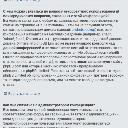
Вернуться к началу
С кем можно связаться по вопросу некорректного использования и/
или юридических вопросов, связанных с этой конференцией?
Вы можете связаться с любым из администраторов, перечисленных в
списке на странице «Наша команда». Если вы не получили ответа,
свяжитесь с владельцем домена (сделайте
whois lookup
) или, если
конференция находится на бесплатном домене (например, chat.ru,
Yahoo!, free.fr, f2s.com и т. п.), с руководством или техподдержкой данного
домена. Учтите, что phpBB Limited
не имеет никакого контроля над
данной конференцией
и не может нести никакой ответственности за то,
кем и как данная конференция используется. Не обращайтесь к phpBB
Limited по юридическим вопросам (о приостановке работы конференции,
ответственности за неё и т. д.), которые
не относятся напрямую
к сайту
phpBB.com или которые частично относятся к программному
обеспечению phpBB Limited. Если же вы всё-таки пошлёте email в адрес
phpBB Limited об использовании данной конференции
третьей стороной
,
то не ждите подробного письма, или вы можете вообще не получить
ответа.
Вернуться к началу
Как мне связаться с администратором конференции?
Все пользователи данной конференции могут использовать
соответствующую форму на странице «Связаться с администрацией»,
если данная функция включена администратором.
Зарегистрированные пользователи также могут воспользоваться