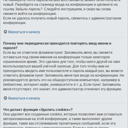
Не паникуйте! Хотя пароль нельзя восстановить, можно легко получить
новый. Перейдите на страницу входа на конференцию и щёлкните на
ссылку
Забыли пароль?
. Следуйте инструкциям, и скоро вы снова
сможете войти на конференцию.
Если не удалось получить новый пароль, свяжитесь с администратором
конференции.
Вернуться к началу
Почему мне периодически приходится повторять ввод имени и
пароля?
Если вы не отметили флажком пункт
Запомнить меня
, вы сможете
оставаться под своим именем на конференции только некоторое
ограниченное время. Это сделано для того, чтобы никто другой не смог
воспользоваться вашей учётной записью. Для того чтобы вам не
приходилось вводить имя пользователя и пароль каждый раз, вы можете
отметить флажком пункт
Запомнить меня
при входе на конференцию. Не
рекомендуется делать это на общедоступном компьютере, например в
библиотеке, интернет-кафе, университете и т. д. Если пункт
Запомнить
меня
отсутствует, это значит, что администратор отключил эту функцию.
Вернуться к началу
Что делает функция «Удалить cookies»?
Она удаляет все созданные cookies, которые позволяют вам оставаться
авторизованным на этой конференции, а также выполняют другие
функции, такие как отслеживание прочитанных сообщений, если эта