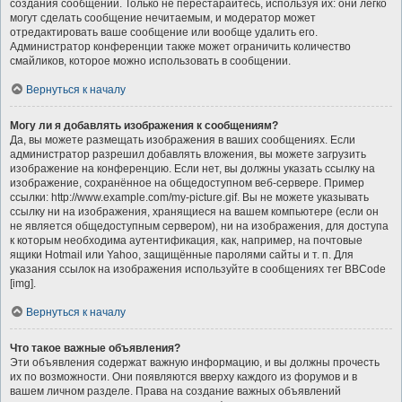
создания сообщений. Только не перестарайтесь, используя их: они легко
могут сделать сообщение нечитаемым, и модератор может
отредактировать ваше сообщение или вообще удалить его.
Администратор конференции также может ограничить количество
смайликов, которое можно использовать в сообщении.
Вернуться к началу
Могу ли я добавлять изображения к сообщениям?
Да, вы можете размещать изображения в ваших сообщениях. Если
администратор разрешил добавлять вложения, вы можете загрузить
изображение на конференцию. Если нет, вы должны указать ссылку на
изображение, сохранённое на общедоступном веб-сервере. Пример
ссылки: http://www.example.com/my-picture.gif. Вы не можете указывать
ссылку ни на изображения, хранящиеся на вашем компьютере (если он
не является общедоступным сервером), ни на изображения, для доступа
к которым необходима аутентификация, как, например, на почтовые
ящики Hotmail или Yahoo, защищённые паролями сайты и т. п. Для
указания ссылок на изображения используйте в сообщениях тег BBCode
[img].
Вернуться к началу
Что такое важные объявления?
Эти объявления содержат важную информацию, и вы должны прочесть
их по возможности. Они появляются вверху каждого из форумов и в
вашем личном разделе. Права на создание важных объявлений