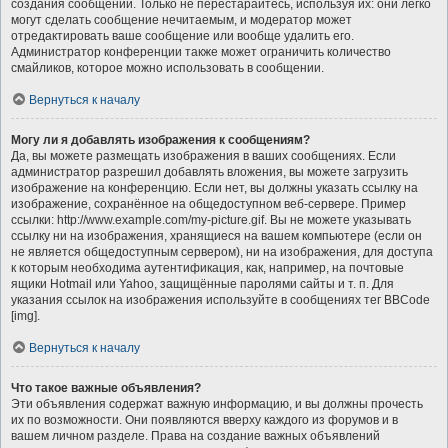
создания сообщений. Только не перестарайтесь, используя их: они легко
могут сделать сообщение нечитаемым, и модератор может
отредактировать ваше сообщение или вообще удалить его.
Администратор конференции также может ограничить количество
смайликов, которое можно использовать в сообщении.
Вернуться к началу
Могу ли я добавлять изображения к сообщениям?
Да, вы можете размещать изображения в ваших сообщениях. Если
администратор разрешил добавлять вложения, вы можете загрузить
изображение на конференцию. Если нет, вы должны указать ссылку на
изображение, сохранённое на общедоступном веб-сервере. Пример
ссылки: http://www.example.com/my-picture.gif. Вы не можете указывать
ссылку ни на изображения, хранящиеся на вашем компьютере (если он
не является общедоступным сервером), ни на изображения, для доступа
к которым необходима аутентификация, как, например, на почтовые
ящики Hotmail или Yahoo, защищённые паролями сайты и т. п. Для
указания ссылок на изображения используйте в сообщениях тег BBCode
[img].
Вернуться к началу
Что такое важные объявления?
Эти объявления содержат важную информацию, и вы должны прочесть
их по возможности. Они появляются вверху каждого из форумов и в
вашем личном разделе. Права на создание важных объявлений