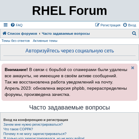
RHEL Forum
FAQ
Регистрация
Вход
Список форумов
Часто задаваемые вопросы
Темы без ответов
Активные темы
о
и
Авторизуйтесь через социальную сеть
с
к
Внимание!
В связи с борьбой со спамерами были удалены
все аккаунты, не имеющие в своём активе сообщений.
Так же восстановлена работа уведомлений на почту.
Апрель 2023: обновлена версия phpbb, перераспределены
форумы, произведена зачистка.
Часто задаваемые вопросы
Вход на конференцию и регистрация
Зачем мне нужно регистрироваться?
Что такое COPPA?
Почему я не могу зарегистрироваться?
Я только что зарегистрировался, но не могу войти!