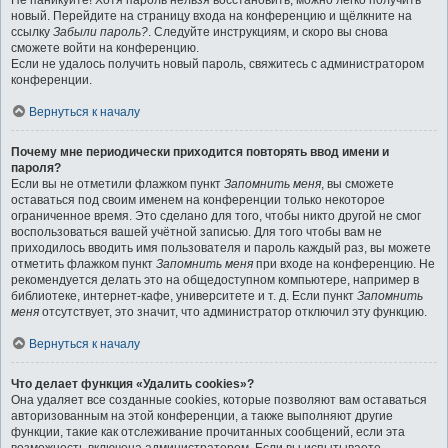
Не паникуйте! Хотя пароль нельзя восстановить, можно легко получить
новый. Перейдите на страницу входа на конференцию и щёлкните на
ссылку
Забыли пароль?
. Следуйте инструкциям, и скоро вы снова
сможете войти на конференцию.
Если не удалось получить новый пароль, свяжитесь с администратором
конференции.
Вернуться к началу
Почему мне периодически приходится повторять ввод имени и
пароля?
Если вы не отметили флажком пункт
Запомнить меня
, вы сможете
оставаться под своим именем на конференции только некоторое
ограниченное время. Это сделано для того, чтобы никто другой не смог
воспользоваться вашей учётной записью. Для того чтобы вам не
приходилось вводить имя пользователя и пароль каждый раз, вы можете
отметить флажком пункт
Запомнить меня
при входе на конференцию. Не
рекомендуется делать это на общедоступном компьютере, например в
библиотеке, интернет-кафе, университете и т. д. Если пункт
Запомнить
меня
отсутствует, это значит, что администратор отключил эту функцию.
Вернуться к началу
Что делает функция «Удалить cookies»?
Она удаляет все созданные cookies, которые позволяют вам оставаться
авторизованным на этой конференции, а также выполняют другие
функции, такие как отслеживание прочитанных сообщений, если эта