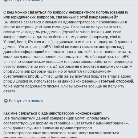
Вернуться к началу
С кем можно связаться по вопросу некорректного использования и/
или юридических вопросов, связанных с этой конференцией?
Вы можете связаться с любым из администраторов, перечисленных в
списке на странице «Наша команда». Если вы не получили ответа,
свяжитесь с владельцем домена (сделайте
whois lookup
) или, если
конференция находится на бесплатном домене (например, chat.ru,
Yahoo!, free.fr, f2s.com и т. п.), с руководством или техподдержкой данного
домена. Учтите, что phpBB Limited
не имеет никакого контроля над
данной конференцией
и не может нести никакой ответственности за то,
кем и как данная конференция используется. Не обращайтесь к phpBB
Limited по юридическим вопросам (о приостановке работы конференции,
ответственности за неё и т. д.), которые
не относятся напрямую
к сайту
phpBB.com или которые частично относятся к программному
обеспечению phpBB Limited. Если же вы всё-таки пошлёте email в адрес
phpBB Limited об использовании данной конференции
третьей стороной
,
то не ждите подробного письма, или вы можете вообще не получить
ответа.
Вернуться к началу
Как мне связаться с администратором конференции?
Все пользователи данной конференции могут использовать
соответствующую форму на странице «Связаться с администрацией»,
если данная функция включена администратором.
Зарегистрированные пользователи также могут воспользоваться