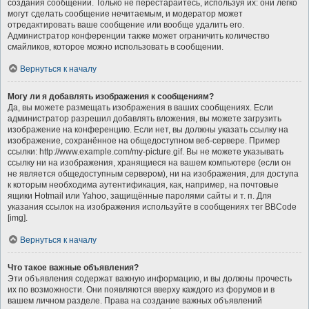
создания сообщений. Только не перестарайтесь, используя их: они легко
могут сделать сообщение нечитаемым, и модератор может
отредактировать ваше сообщение или вообще удалить его.
Администратор конференции также может ограничить количество
смайликов, которое можно использовать в сообщении.
Вернуться к началу
Могу ли я добавлять изображения к сообщениям?
Да, вы можете размещать изображения в ваших сообщениях. Если
администратор разрешил добавлять вложения, вы можете загрузить
изображение на конференцию. Если нет, вы должны указать ссылку на
изображение, сохранённое на общедоступном веб-сервере. Пример
ссылки: http://www.example.com/my-picture.gif. Вы не можете указывать
ссылку ни на изображения, хранящиеся на вашем компьютере (если он
не является общедоступным сервером), ни на изображения, для доступа
к которым необходима аутентификация, как, например, на почтовые
ящики Hotmail или Yahoo, защищённые паролями сайты и т. п. Для
указания ссылок на изображения используйте в сообщениях тег BBCode
[img].
Вернуться к началу
Что такое важные объявления?
Эти объявления содержат важную информацию, и вы должны прочесть
их по возможности. Они появляются вверху каждого из форумов и в
вашем личном разделе. Права на создание важных объявлений