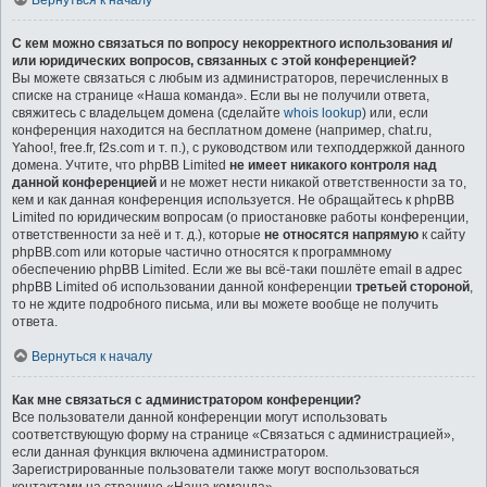
Вернуться к началу
С кем можно связаться по вопросу некорректного использования и/
или юридических вопросов, связанных с этой конференцией?
Вы можете связаться с любым из администраторов, перечисленных в
списке на странице «Наша команда». Если вы не получили ответа,
свяжитесь с владельцем домена (сделайте
whois lookup
) или, если
конференция находится на бесплатном домене (например, chat.ru,
Yahoo!, free.fr, f2s.com и т. п.), с руководством или техподдержкой данного
домена. Учтите, что phpBB Limited
не имеет никакого контроля над
данной конференцией
и не может нести никакой ответственности за то,
кем и как данная конференция используется. Не обращайтесь к phpBB
Limited по юридическим вопросам (о приостановке работы конференции,
ответственности за неё и т. д.), которые
не относятся напрямую
к сайту
phpBB.com или которые частично относятся к программному
обеспечению phpBB Limited. Если же вы всё-таки пошлёте email в адрес
phpBB Limited об использовании данной конференции
третьей стороной
,
то не ждите подробного письма, или вы можете вообще не получить
ответа.
Вернуться к началу
Как мне связаться с администратором конференции?
Все пользователи данной конференции могут использовать
соответствующую форму на странице «Связаться с администрацией»,
если данная функция включена администратором.
Зарегистрированные пользователи также могут воспользоваться