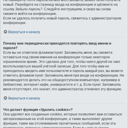
Не паникуйте! Хотя пароль нельзя восстановить, можно легко получить
новый. Перейдите на страницу входа на конференцию и щёлкните на
ссылку
Забыли пароль?
. Следуйте инструкциям, и скоро вы снова
сможете войти на конференцию.
Если не удалось получить новый пароль, свяжитесь с администратором
конференции.
Вернуться к началу
Почему мне периодически приходится повторять ввод имени и
пароля?
Если вы не отметили флажком пункт
Запомнить меня
, вы сможете
оставаться под своим именем на конференции только некоторое
ограниченное время. Это сделано для того, чтобы никто другой не смог
воспользоваться вашей учётной записью. Для того чтобы вам не
приходилось вводить имя пользователя и пароль каждый раз, вы можете
отметить флажком пункт
Запомнить меня
при входе на конференцию. Не
рекомендуется делать это на общедоступном компьютере, например в
библиотеке, интернет-кафе, университете и т. д. Если пункт
Запомнить
меня
отсутствует, это значит, что администратор отключил эту функцию.
Вернуться к началу
Что делает функция «Удалить cookies»?
Она удаляет все созданные cookies, которые позволяют вам оставаться
авторизованным на этой конференции, а также выполняют другие
функции, такие как отслеживание прочитанных сообщений, если эта