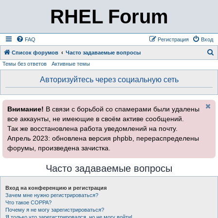
RHEL Forum
FAQ
Регистрация
Вход
Список форумов
Часто задаваемые вопросы
Темы без ответов
Активные темы
о
и
Авторизуйтесь через социальную сеть
с
к
Внимание!
В связи с борьбой со спамерами были удалены
все аккаунты, не имеющие в своём активе сообщений.
Так же восстановлена работа уведомлений на почту.
Апрель 2023: обновлена версия phpbb, перераспределены
форумы, произведена зачистка.
Часто задаваемые вопросы
Вход на конференцию и регистрация
Зачем мне нужно регистрироваться?
Что такое COPPA?
Почему я не могу зарегистрироваться?
Я только что зарегистрировался, но не могу войти!