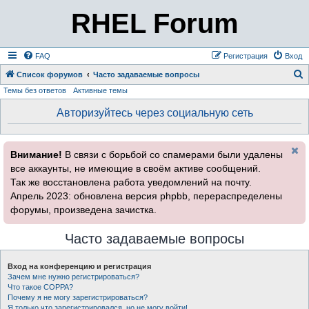
RHEL Forum
FAQ
Регистрация
Вход
Список форумов
Часто задаваемые вопросы
Темы без ответов
Активные темы
о
и
Авторизуйтесь через социальную сеть
с
к
Внимание!
В связи с борьбой со спамерами были удалены
все аккаунты, не имеющие в своём активе сообщений.
Так же восстановлена работа уведомлений на почту.
Апрель 2023: обновлена версия phpbb, перераспределены
форумы, произведена зачистка.
Часто задаваемые вопросы
Вход на конференцию и регистрация
Зачем мне нужно регистрироваться?
Что такое COPPA?
Почему я не могу зарегистрироваться?
Я только что зарегистрировался, но не могу войти!