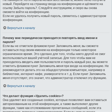
Не паникуйте! Хотя пароль нельзя восстановить, можно легко получить
новый. Перейдите на страницу входа на конференцию и щёлкните на
ссылку
Забыли пароль?
. Следуйте инструкциям, и скоро вы снова
сможете войти на конференцию.
Если не удалось получить новый пароль, свяжитесь с администратором
конференции.
Вернуться к началу
Почему мне периодически приходится повторять ввод имени и
пароля?
Если вы не отметили флажком пункт
Запомнить меня
, вы сможете
оставаться под своим именем на конференции только некоторое
ограниченное время. Это сделано для того, чтобы никто другой не смог
воспользоваться вашей учётной записью. Для того чтобы вам не
приходилось вводить имя пользователя и пароль каждый раз, вы можете
отметить флажком пункт
Запомнить меня
при входе на конференцию. Не
рекомендуется делать это на общедоступном компьютере, например в
библиотеке, интернет-кафе, университете и т. д. Если пункт
Запомнить
меня
отсутствует, это значит, что администратор отключил эту функцию.
Вернуться к началу
Что делает функция «Удалить cookies»?
Она удаляет все созданные cookies, которые позволяют вам оставаться
авторизованным на этой конференции, а также выполняют другие
функции, такие как отслеживание прочитанных сообщений, если эта