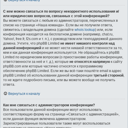
Вернуться к началу
С кем можно связаться по вопросу некорректного использования и/
или юридических вопросов, связанных с этой конференцией?
Вы можете связаться с любым из администраторов, перечисленных в
списке на странице «Наша команда». Если вы не получили ответа,
свяжитесь с владельцем домена (сделайте
whois lookup
) или, если
конференция находится на бесплатном домене (например, chat.ru,
Yahoo!, free.fr, f2s.com и т. п.), с руководством или техподдержкой данного
домена. Учтите, что phpBB Limited
не имеет никакого контроля над
данной конференцией
и не может нести никакой ответственности за то,
кем и как данная конференция используется. Не обращайтесь к phpBB
Limited по юридическим вопросам (о приостановке работы конференции,
ответственности за неё и т. д.), которые
не относятся напрямую
к сайту
phpBB.com или которые частично относятся к программному
обеспечению phpBB Limited. Если же вы всё-таки пошлёте email в адрес
phpBB Limited об использовании данной конференции
третьей стороной
,
то не ждите подробного письма, или вы можете вообще не получить
ответа.
Вернуться к началу
Как мне связаться с администратором конференции?
Все пользователи данной конференции могут использовать
соответствующую форму на странице «Связаться с администрацией»,
если данная функция включена администратором.
Зарегистрированные пользователи также могут воспользоваться