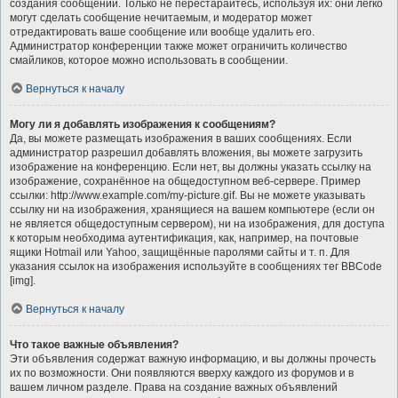
создания сообщений. Только не перестарайтесь, используя их: они легко
могут сделать сообщение нечитаемым, и модератор может
отредактировать ваше сообщение или вообще удалить его.
Администратор конференции также может ограничить количество
смайликов, которое можно использовать в сообщении.
Вернуться к началу
Могу ли я добавлять изображения к сообщениям?
Да, вы можете размещать изображения в ваших сообщениях. Если
администратор разрешил добавлять вложения, вы можете загрузить
изображение на конференцию. Если нет, вы должны указать ссылку на
изображение, сохранённое на общедоступном веб-сервере. Пример
ссылки: http://www.example.com/my-picture.gif. Вы не можете указывать
ссылку ни на изображения, хранящиеся на вашем компьютере (если он
не является общедоступным сервером), ни на изображения, для доступа
к которым необходима аутентификация, как, например, на почтовые
ящики Hotmail или Yahoo, защищённые паролями сайты и т. п. Для
указания ссылок на изображения используйте в сообщениях тег BBCode
[img].
Вернуться к началу
Что такое важные объявления?
Эти объявления содержат важную информацию, и вы должны прочесть
их по возможности. Они появляются вверху каждого из форумов и в
вашем личном разделе. Права на создание важных объявлений