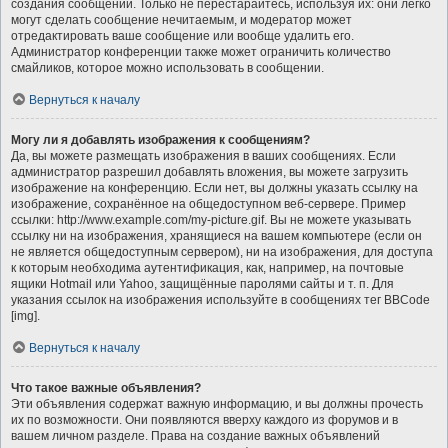
создания сообщений. Только не перестарайтесь, используя их: они легко
могут сделать сообщение нечитаемым, и модератор может
отредактировать ваше сообщение или вообще удалить его.
Администратор конференции также может ограничить количество
смайликов, которое можно использовать в сообщении.
Вернуться к началу
Могу ли я добавлять изображения к сообщениям?
Да, вы можете размещать изображения в ваших сообщениях. Если
администратор разрешил добавлять вложения, вы можете загрузить
изображение на конференцию. Если нет, вы должны указать ссылку на
изображение, сохранённое на общедоступном веб-сервере. Пример
ссылки: http://www.example.com/my-picture.gif. Вы не можете указывать
ссылку ни на изображения, хранящиеся на вашем компьютере (если он
не является общедоступным сервером), ни на изображения, для доступа
к которым необходима аутентификация, как, например, на почтовые
ящики Hotmail или Yahoo, защищённые паролями сайты и т. п. Для
указания ссылок на изображения используйте в сообщениях тег BBCode
[img].
Вернуться к началу
Что такое важные объявления?
Эти объявления содержат важную информацию, и вы должны прочесть
их по возможности. Они появляются вверху каждого из форумов и в
вашем личном разделе. Права на создание важных объявлений