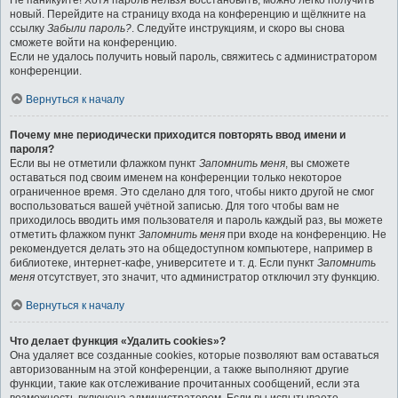
Не паникуйте! Хотя пароль нельзя восстановить, можно легко получить
новый. Перейдите на страницу входа на конференцию и щёлкните на
ссылку
Забыли пароль?
. Следуйте инструкциям, и скоро вы снова
сможете войти на конференцию.
Если не удалось получить новый пароль, свяжитесь с администратором
конференции.
Вернуться к началу
Почему мне периодически приходится повторять ввод имени и
пароля?
Если вы не отметили флажком пункт
Запомнить меня
, вы сможете
оставаться под своим именем на конференции только некоторое
ограниченное время. Это сделано для того, чтобы никто другой не смог
воспользоваться вашей учётной записью. Для того чтобы вам не
приходилось вводить имя пользователя и пароль каждый раз, вы можете
отметить флажком пункт
Запомнить меня
при входе на конференцию. Не
рекомендуется делать это на общедоступном компьютере, например в
библиотеке, интернет-кафе, университете и т. д. Если пункт
Запомнить
меня
отсутствует, это значит, что администратор отключил эту функцию.
Вернуться к началу
Что делает функция «Удалить cookies»?
Она удаляет все созданные cookies, которые позволяют вам оставаться
авторизованным на этой конференции, а также выполняют другие
функции, такие как отслеживание прочитанных сообщений, если эта