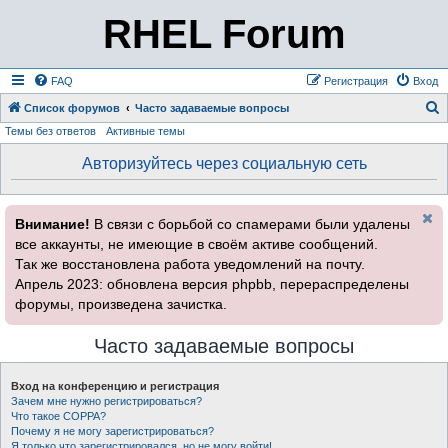
RHEL Forum
FAQ
Регистрация
Вход
Список форумов
Часто задаваемые вопросы
Темы без ответов
Активные темы
о
и
Авторизуйтесь через социальную сеть
с
к
Внимание!
В связи с борьбой со спамерами были удалены
все аккаунты, не имеющие в своём активе сообщений.
Так же восстановлена работа уведомлений на почту.
Апрель 2023: обновлена версия phpbb, перераспределены
форумы, произведена зачистка.
Часто задаваемые вопросы
Вход на конференцию и регистрация
Зачем мне нужно регистрироваться?
Что такое COPPA?
Почему я не могу зарегистрироваться?
Я только что зарегистрировался, но не могу войти!