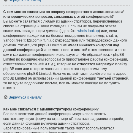
Вернуться к началу
С кем можно связаться по вопросу некорректного использования и/
или юридических вопросов, связанных с этой конференцией?
Вы можете связаться с любым из администраторов, перечисленных в
списке на странице «Наша команда». Если вы не получили ответа,
свяжитесь с владельцем домена (сделайте
whois lookup
) или, если
конференция находится на бесплатном домене (например, chat.ru,
Yahoo!, free.fr, f2s.com и т. п.), с руководством или техподдержкой данного
домена. Учтите, что phpBB Limited
не имеет никакого контроля над
данной конференцией
и не может нести никакой ответственности за то,
кем и как данная конференция используется. Не обращайтесь к phpBB
Limited по юридическим вопросам (о приостановке работы конференции,
ответственности за неё и т. д.), которые
не относятся напрямую
к сайту
phpBB.com или которые частично относятся к программному
обеспечению phpBB Limited. Если же вы всё-таки пошлёте email в адрес
phpBB Limited об использовании данной конференции
третьей стороной
,
то не ждите подробного письма, или вы можете вообще не получить
ответа.
Вернуться к началу
Как мне связаться с администратором конференции?
Все пользователи данной конференции могут использовать
соответствующую форму на странице «Связаться с администрацией»,
если данная функция включена администратором.
Зарегистрированные пользователи также могут воспользоваться